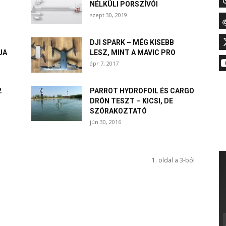
NÉLKÜLI PORSZÍVÓI
szept 30, 2019
DJI SPARK – MÉG KISEBB
JA
LESZ, MINT A MAVIC PRO
ápr 7, 2017
2
PARROT HYDROFOIL ÉS CARGO
DRÓN TESZT – KICSI, DE
SZÓRAKOZTATÓ
jún 30, 2016
1. oldal a 3-ból