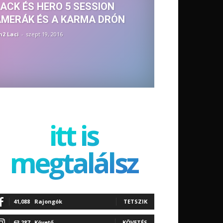
ACK ÉS HERO 5 SESSION
MERÁK ÉS A KARMA DRÓN
h2 Laci
-
szept 19, 2016
itt is
megtalálsz
41,088
Rajongók
TETSZIK
63,287
Követő
KÖVETÉS