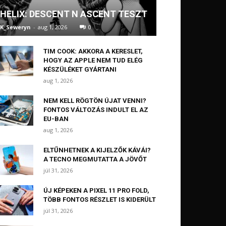
HELIX: DESCENT N ASCENT TESZT
K_Seweryn
-
aug 1, 2026
0
TIM COOK: AKKORA A KERESLET,
HOGY AZ APPLE NEM TUD ELÉG
KÉSZÜLÉKET GYÁRTANI
aug 1, 2026
NEM KELL RÖGTÖN ÚJAT VENNI?
FONTOS VÁLTOZÁS INDULT EL AZ
EU-BAN
aug 1, 2026
ELTŰNHETNEK A KIJELZŐK KÁVÁI?
A TECNO MEGMUTATTA A JÖVŐT
júl 31, 2026
ÚJ KÉPEKEN A PIXEL 11 PRO FOLD,
TÖBB FONTOS RÉSZLET IS KIDERÜLT
júl 31, 2026