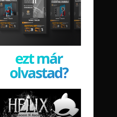
ezt már
olvastad?