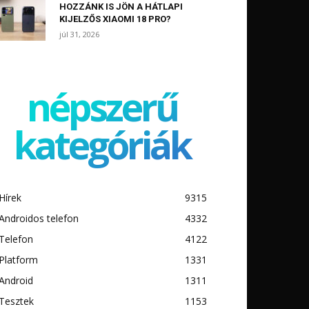
HOZZÁNK IS JÖN A HÁTLAPI
KIJELZŐS XIAOMI 18 PRO?
júl 31, 2026
népszerű
kategóriák
Hírek
9315
Androidos telefon
4332
Telefon
4122
Platform
1331
Android
1311
Tesztek
1153