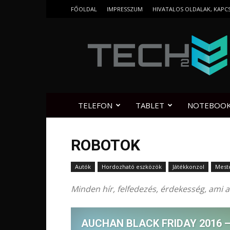
FŐOLDAL
IMPRESSZUM
HIVATALOS OLDALAK, KAPC
Tech2.hu
TELEFON
TABLET
NOTEBOO
ROBOTOK
Autók
Hordozható eszközök
Játékkonzol
Meste
Minden hír, felfedezés, érdekesség, ami a
AUCHAN BLACK FRIDAY 2016 –