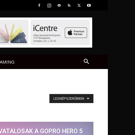
AMING
LEGNÉPSZERŰBBEK
VATALOSAK A GOPRO HERO 5