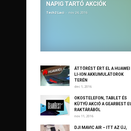
NAPIG TARTÓ AKCIÓK
Tech2 Laci
-
nov 24, 2016
ÁTTÖRÉST ÉRT EL A HUAWEI
LI-ION AKKUMULÁTOROK
TERÉN
dec 1, 2016
OKOSTELEFON, TABLET ÉS
KÜTYÜ AKCIÓ A GEARBEST E
RAKTÁRÁBÓL
nov 11, 2016
DJI MAVIC AIR – ITT AZ ÚJ,