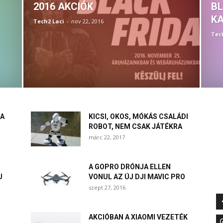
2016 AKCIÓK
BL
KA
Tech2 Laci
-
nov 22, 2016
Tec
 A
KICSI, OKOS, MÓKÁS CSALÁDI
ROBOT, NEM CSAK JÁTÉKRA
márc 22, 2017
A GOPRO DRÓNJA ELLEN
U
VONUL AZ ÚJ DJI MAVIC PRO
szept 27, 2016
AKCIÓBAN A XIAOMI VEZETÉK