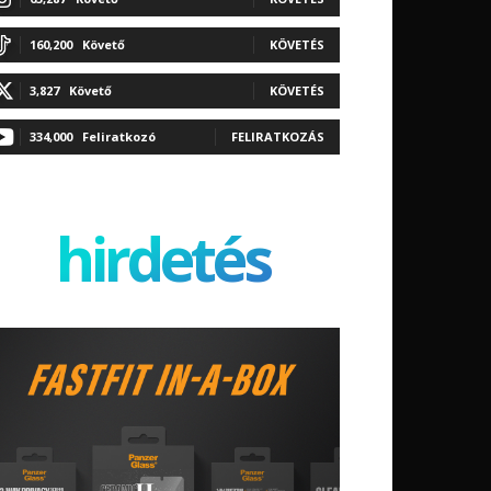
160,200
Követő
KÖVETÉS
3,827
Követő
KÖVETÉS
334,000
Feliratkozó
FELIRATKOZÁS
hirdetés