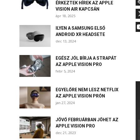
ÉRKEZTEK HÍREK AZ APPLE
VISION AIR KAPCSÁN
ápr 18, 2025
ILYEN A SAMSUNG ELSŐ
ANDROID XR HEADSETE
dec 13, 2024
EGÉSZ JÓL BÍRJA A STRAPÁT
AZ APPLE VISION PRO
febr 5, 2024
EGYELŐRE NEM LESZ NETFLIX
AZ APPLE VISION PRÓN
jan 27, 2024
JÖVŐ FEBRUÁRBAN JÖHET AZ
APPLE VISION PRO
dec 21, 2023