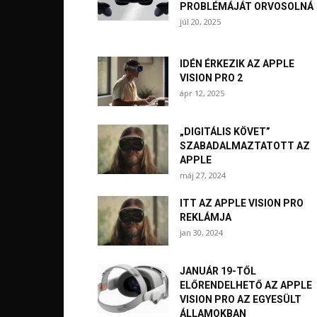
PROBLÉMÁJÁT ORVOSOLNÁ
júl 20, 2025
IDÉN ÉRKEZIK AZ APPLE
VISION PRO 2
ápr 12, 2025
„DIGITÁLIS KÖVET”
SZABADALMAZTATOTT AZ
APPLE
máj 27, 2024
ITT AZ APPLE VISION PRO
REKLÁMJA
jan 30, 2024
JANUÁR 19-TŐL
ELŐRENDELHETŐ AZ APPLE
VISION PRO AZ EGYESÜLT
ÁLLAMOKBAN