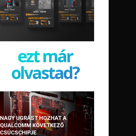
ezt már
olvastad?
NAGY UGRÁST HOZHAT A
QUALCOMM KÖVETKEZŐ
CSÚCSCHIPJE