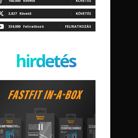
160,000
Követő
KÖVETÉS
3,827
Követő
KÖVETÉS
334,000
Feliratkozó
FELIRATKOZÁS
hirdetés