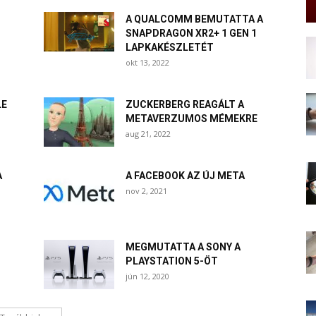
A QUALCOMM BEMUTATTA A
SNAPDRAGON XR2+ 1 GEN 1
LAPKAKÉSZLETÉT
okt 13, 2022
LE
ZUCKERBERG REAGÁLT A
METAVERZUMOS MÉMEKRE
aug 21, 2022
A
A FACEBOOK AZ ÚJ META
nov 2, 2021
MEGMUTATTA A SONY A
PLAYSTATION 5-ÖT
jún 12, 2020