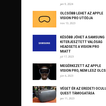
jan 9, 2024
OLCSÓBB LEHET AZ APPLE
VISION PRO UTÓDJA
nov 13, 2023
KÉSŐBB JÖHET A SAMSUNG
KITERJESZTETT VALÓSÁG
HEADSETE A VISION PRO
MIATT
júl 17, 2023
MEGÉRKEZETT AZ APPLE
VISION PRO, NEM LESZ OLC
jún 6, 2023
VÉGET ÉR AZ EREDETI OCUL
QUEST TÁMOGATÁSA
jan 11, 2023