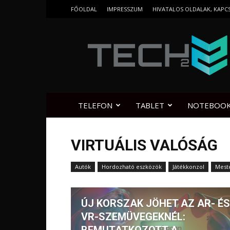
FŐOLDAL
IMPRESSZUM
HIVATALOS OLDALAK, KAPC
Tech2.hu
TELEFON
TABLET
NOTEBOO
VIRTUÁLIS VALÓSÁG
Autók
Hordozható eszközök
Játékkonzol
Meste
ÚJ KORSZAK JÖHET AZ AR- ÉS
VR-SZEMÜVEGEKNÉL: