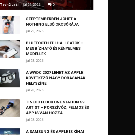
Tech2 Laci
-
júl 29, 2026
0
SZEPTEMBERBEN JÖHET A
NOTHING ELSŐ OKOSÓRÁJA
júl 29, 2026
BLUETOOTH FÜLHALLGATÓK –
MEGBÍZHATÓ ÉS KÉNYELMES
MODELLEK
júl 28, 2026
A WWDC 2027 LEHET AZ APPLE
KÖVETKEZŐ NAGY DOBÁSÁNAK
HELYSZÍNE
júl 28, 2026
TINECO FLOOR ONE STATION S9
ARTIST – PORSZÍVÓZ, FELMOS ÉS
APP IS VAN HOZZÁ
júl 28, 2026
A SAMSUNG ÉS APPLE IS KÍNAI