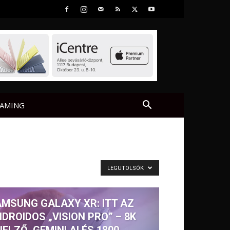
AMING
LEGUTOLSÓK
MSUNG GALAXY XR: ITT AZ
DROIDOS „VISION PRO” – 8K