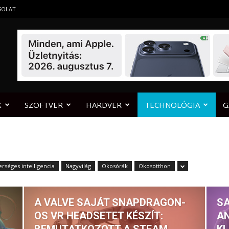
SOLAT
K
SZOFTVER
HARDVER
TECHNOLÓGIA
G
rséges intelligencia
Nagyvilág
Okosórák
Okosotthon
A VALVE SAJÁT SNAPDRAGON-
SA
OS VR HEADSETET KÉSZÍT:
AN