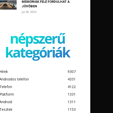
MEMÓRIÁK FELÉ FORDULHAT A
JÖVŐBEN
júl 28, 2026
népszerű
kategóriák
Hírek
9307
Androidos telefon
4331
Telefon
4122
Platform
1331
Android
1311
Tesztek
1153