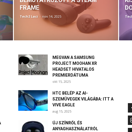
BEMUTATKOZOTT A STEAM
KI
FRAME
D
Tech2 Laci
-
nov 14, 2025
Tec
MEGVAN A SAMSUNG
PROJECT MOOHAN XR
HEADSET HIVATALOS
PREMIERDÁTUMA
okt 15, 2025
HTC BELÉP AZ AI-
SZEMÜVEGEK VILÁGÁBA: ITT A
VIVE EAGLE
aug 15, 2025
A
ÚJ SZÍNRŐL ÉS
ANYAGHASZNÁLATRÓL