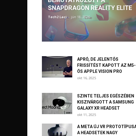
BEMUTATKOZOTT A
SNAPDRAGON REALITY ELITE
Tech2 Laci
-
jún 18, 2026
APRÓ, DE JELENTŐS
FRISSÍTÉST KAPOTT AZ M5-
ÖS APPLE VISION PRO
okt 16, 2025
SZINTE TELJES EGÉSZÉBEN
KISZIVÁRGOTT A SAMSUNG
GALAXY XR HEADSET
okt 11, 2025
A META ÚJ VR PROTOTÍPUS
A HEADSETEK NAGY