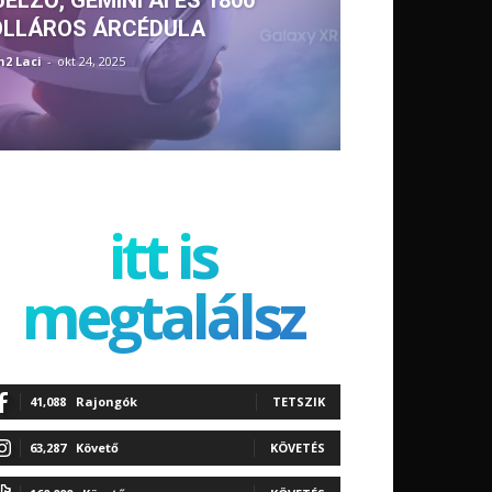
JELZŐ, GEMINI AI ÉS 1800
OLLÁROS ÁRCÉDULA
h2 Laci
-
okt 24, 2025
itt is
megtalálsz
41,088
Rajongók
TETSZIK
63,287
Követő
KÖVETÉS