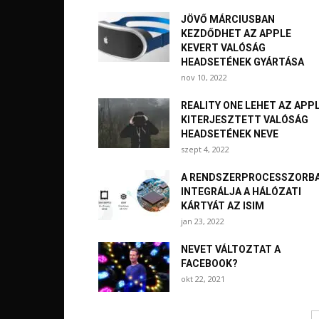
JÖVŐ MÁRCIUSBAN
KEZDŐDHET AZ APPLE
KEVERT VALÓSÁG
HEADSETÉNEK GYÁRTÁSA
nov 10, 2022
REALITY ONE LEHET AZ APP
KITERJESZTETT VALÓSÁG
HEADSETÉNEK NEVE
szept 4, 2022
A RENDSZERPROCESSZORB
INTEGRÁLJA A HÁLÓZATI
KÁRTYÁT AZ ISIM
jan 23, 2022
NEVET VÁLTOZTAT A
FACEBOOK?
okt 22, 2021