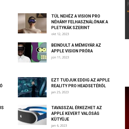
TÚL NEHÉZ A VISION PRO
NÉHÁNY FELHASZNÁLÓNAK A
PLETYKÁK SZERINT
okt 12, 2023
BEINDULT A MÉMGYÁR AZ
APPLE VISION PRÓRA
jún 11, 2023
EZT TUDJUK EDDIG AZ APPLE
SÓ
REALITY PRO HEADSETÉRŐL
jan 25, 2023
US
TAVASSZAL ÉRKEZHET AZ
APPLE KEVERT VALÓSÁG
KÜTYÜJE
jan 6, 2023