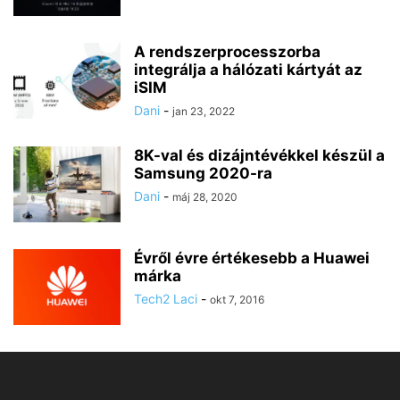
A rendszerprocesszorba
integrálja a hálózati kártyát az
iSIM
Dani
-
jan 23, 2022
8K-val és dizájntévékkel készül a
Samsung 2020-ra
Dani
-
máj 28, 2020
Évről évre értékesebb a Huawei
márka
Tech2 Laci
-
okt 7, 2016