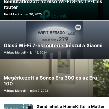
Bemutatkozott az első Wi-Fi 8-as TP-Link
router
Tech2 Laci
-
máj 30, 2026
Olcsó Wi-Fi 7-es routerrel készül a Xiaomi
Márkus Marcell
-
jan 12, 2024
Megérkezett a Sonos Era 300 és az Era
100
Márkus Marcell
-
márc 9, 2023
Gond lehet a HomeKittel a Matter