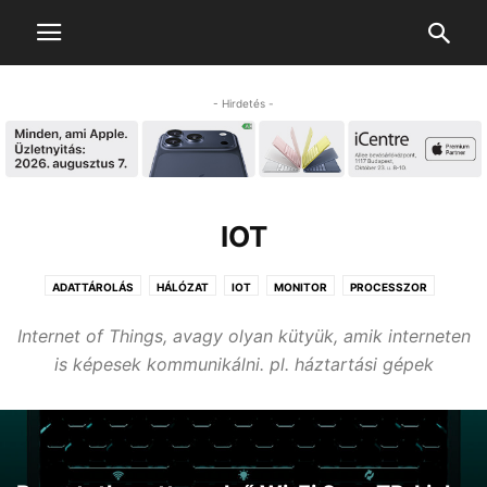
- Hirdetés -
IOT
ADATTÁROLÁS
HÁLÓZAT
IOT
MONITOR
PROCESSZOR
SZÁMÍTÓGÉP
SZÁMÍTÓGÉP KIEGÉSZÍTŐ
Internet of Things, avagy olyan kütyük, amik interneten
is képesek kommunikálni. pl. háztartási gépek