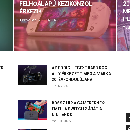
FELHŐALAPÚ KÉZIKONZOL
20
ÉRKEZIK
ME
PL
Tech2 Laci
-
júl 14, 2026
Tec
ÉR
AZ EDDIGI LEGEXTRÁBB ROG
ALLY ÉRKEZETT MEG A MÁRKA
20. ÉVFORDULÓJÁRA
jún 1, 2026
ROSSZ HÍR A GAMEREKNEK:
EMELI A SWITCH 2 ÁRÁT A
NINTENDO
máj 10, 2026