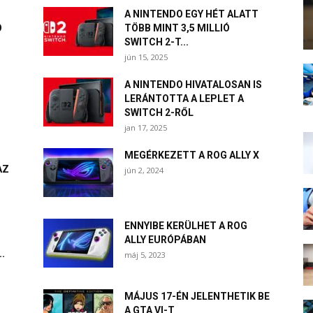
A NINTENDO EGY HÉT ALATT
O
TÖBB MINT 3,5 MILLIÓ
SWITCH 2-T...
jún 15, 2025
A NINTENDO HIVATALOSAN IS
LERÁNTOTTA A LEPLET A
SWITCH 2-RŐL
jan 17, 2025
MEGÉRKEZETT A ROG ALLY X
AZ
jún 2, 2024
ENNYIBE KERÜLHET A ROG
ALLY EURÓPÁBAN
.
máj 5, 2023
1
MÁJUS 17-ÉN JELENTHETIK BE
A GTA VI-T