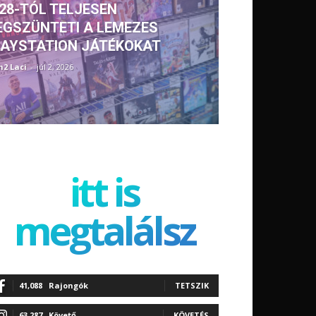
28-TÓL TELJESEN
GSZÜNTETI A LEMEZES
AYSTATION JÁTÉKOKAT
h2 Laci
-
júl 2, 2026
itt is
megtalálsz
41,088
Rajongók
TETSZIK
63,287
Követő
KÖVETÉS