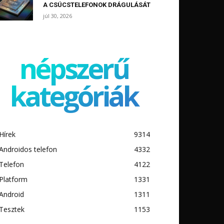
A CSÚCSTELEFONOK DRÁGULÁSÁT
júl 30, 2026
népszerű
kategóriák
Hírek
9314
Androidos telefon
4332
Telefon
4122
Platform
1331
Android
1311
Tesztek
1153