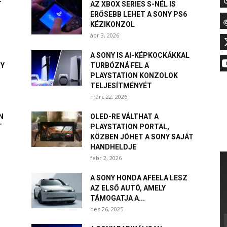
T
AZ XBOX SERIES S-NÉL IS
ERŐSEBB LEHET A SONY PS6
KÉZIKONZOL
ápr 3, 2026
A SONY IS AI-KÉPKOCKÁKKAL
NY
TURBÓZNÁ FEL A
PLAYSTATION KONZOLOK
TELJESÍTMÉNYÉT
márc 22, 2026
N
OLED-RE VÁLTHAT A
T
PLAYSTATION PORTAL,
KÖZBEN JÖHET A SONY SAJÁT
HANDHELDJE
febr 2, 2026
A SONY HONDA AFEELA LESZ
AZ ELSŐ AUTÓ, AMELY
TÁMOGATJA A...
dec 26, 2025