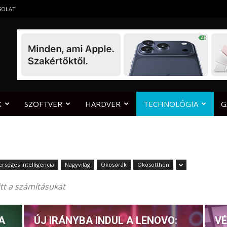
SOLAT
K
SZOFTVER
HARDVER
TECHNOLÓGIA
G
rséges intelligencia
Nagyvilág
Okosórák
Okosotthon
itt a számításukat
A
ÚJ IRÁNYBA INDUL A LENOVO:
VÉ