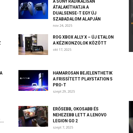
A SONY RADIKÁLISAN
ÁTALAKÍTHATJA A
DUALSENSE-T EGY ÚJ
SZABADALOM ALAPJÁN
nov 24, 2025
ROG XBOX ALLY X – ÚJ ETALON
Z
A KÉZIKONZOLOK KÖZÖTT
okt 17, 2025
A
HAMAROSAN BEJELENTHETIK
A FRISSÍTETT PLAYSTATION 5
PRO-T
szept 29, 2025
ERŐSEBB, OKOSABB ÉS
NEHEZEBB LETT A LENOVO
..
LEGION GO 2
szept 7, 2025