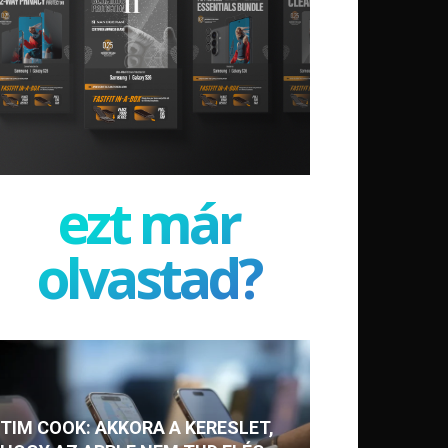
ezt már
olvastad?
TIM COOK: AKKORA A KERESLET,