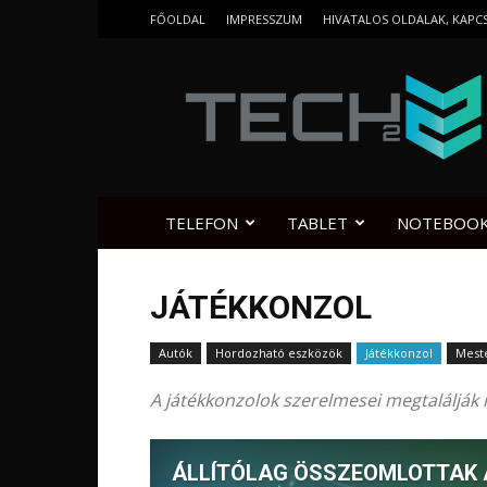
FŐOLDAL
IMPRESSZUM
HIVATALOS OLDALAK, KAPC
Tech2.hu
TELEFON
TABLET
NOTEBOO
JÁTÉKKONZOL
Autók
Hordozható eszközök
Játékkonzol
Meste
A játékkonzolok szerelmesei megtalálják 
ÁLLÍTÓLAG ÖSSZEOMLOTTAK 