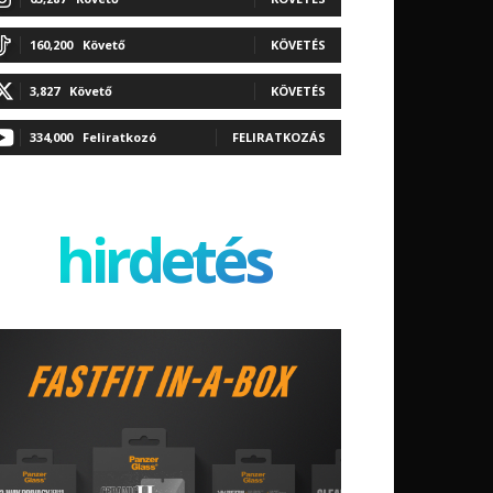
160,200
Követő
KÖVETÉS
3,827
Követő
KÖVETÉS
334,000
Feliratkozó
FELIRATKOZÁS
hirdetés