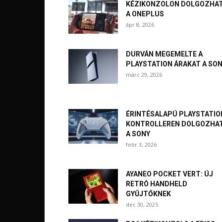
KÉZIKONZOLON DOLGOZHA
A ONEPLUS
ápr 8, 2026
DURVÁN MEGEMELTE A
PLAYSTATION ÁRAKAT A SO
márc 29, 2026
ÉRINTÉSALAPÚ PLAYSTATIO
KONTROLLEREN DOLGOZHA
A SONY
febr 3, 2026
AYANEO POCKET VERT: ÚJ
RETRÓ HANDHELD
GYŰJTŐKNEK
dec 30, 2025