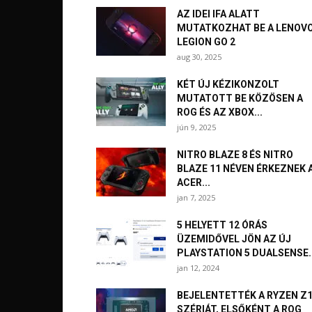
AZ IDEI IFA ALATT
MUTATKOZHAT BE A LENOV
LEGION GO 2
aug 30, 2025
KÉT ÚJ KÉZIKONZOLT
MUTATOTT BE KÖZÖSEN A
ROG ÉS AZ XBOX...
jún 9, 2025
NITRO BLAZE 8 ÉS NITRO
BLAZE 11 NÉVEN ÉRKEZNEK 
ACER...
jan 7, 2025
5 HELYETT 12 ÓRÁS
ÜZEMIDŐVEL JÖN AZ ÚJ
PLAYSTATION 5 DUALSENSE..
jan 12, 2024
BEJELENTETTÉK A RYZEN Z
SZÉRIÁT, ELSŐKÉNT A ROG