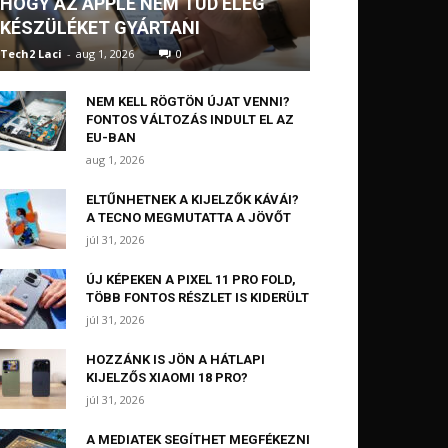
HOGY AZ APPLE NEM TUD ELÉG
KÉSZÜLÉKET GYÁRTANI
Tech2 Laci
-
aug 1, 2026
0
NEM KELL RÖGTÖN ÚJAT VENNI?
FONTOS VÁLTOZÁS INDULT EL AZ
EU-BAN
aug 1, 2026
ELTŰNHETNEK A KIJELZŐK KÁVÁI?
A TECNO MEGMUTATTA A JÖVŐT
júl 31, 2026
ÚJ KÉPEKEN A PIXEL 11 PRO FOLD,
TÖBB FONTOS RÉSZLET IS KIDERÜLT
júl 31, 2026
HOZZÁNK IS JÖN A HÁTLAPI
KIJELZŐS XIAOMI 18 PRO?
júl 31, 2026
A MEDIATEK SEGÍTHET MEGFÉKEZNI