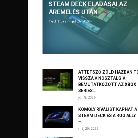
STEAM DECK ELADÁSAI AZ
ÁREMELÉS UTÁN
Tech2 Laci
-
júl 26, 2026
ÁTTETSZŐ ZÖLD HÁZBAN T
VISSZA A NOSZTALGIA:
BEMUTATKOZOTT AZ XBOX
SERIES...
jún 8, 2026
KOMOLY RIVÁLIST KAPHAT A
STEAM DECK ÉS A ROG ALLY
–...
máj 29, 2026