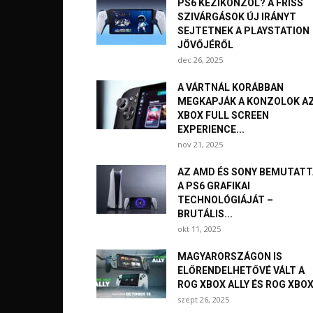
PS6 KÉZIKONZOL? A FRISS
SZIVÁRGÁSOK ÚJ IRÁNYT
SEJTETNEK A PLAYSTATION
JÖVŐJÉRŐL
dec 26, 2025
A VÁRTNÁL KORÁBBAN
MEGKAPJÁK A KONZOLOK A
XBOX FULL SCREEN
EXPERIENCE...
nov 21, 2025
AZ AMD ÉS SONY BEMUTATT
A PS6 GRAFIKAI
TECHNOLÓGIÁJÁT –
BRUTÁLIS...
okt 11, 2025
MAGYARORSZÁGON IS
ELŐRENDELHETŐVÉ VÁLT A
ROG XBOX ALLY ÉS ROG XBOX.
szept 26, 2025