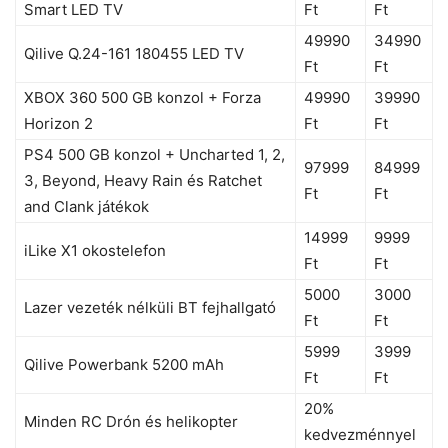
Smart LED TV
Ft
Ft
49990
34990
Qilive Q.24-161 180455 LED TV
Ft
Ft
XBOX 360 500 GB konzol + Forza
49990
39990
Horizon 2
Ft
Ft
PS4 500 GB konzol + Uncharted 1, 2,
97999
84999
3, Beyond, Heavy Rain és Ratchet
Ft
Ft
and Clank játékok
14999
9999
iLike X1 okostelefon
Ft
Ft
5000
3000
Lazer vezeték nélküli BT fejhallgató
Ft
Ft
5999
3999
Qilive Powerbank 5200 mAh
Ft
Ft
20%
Minden RC Drón és helikopter
kedvezménnyel