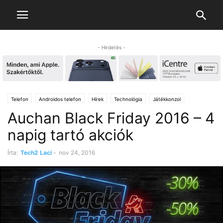
- Hirdetés -
Telefon
Androidos telefon
Hírek
Technológia
Játékkonzol
Auchan Black Friday 2016 – 4
Robotok
Telefon kiegészítők
Tévék
napig tartó akciók
Írta:
Tech2 Laci
-
nov 24, 2016