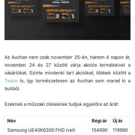
Az Auchan nem csak november 25-én, hanem 4 napon át,
november 24 és 27 között várja akciós termékeivel a
vásárlókat. Szinte mindenki tart akciókat, többek között a
Tesco
is, így természetesen az Auchan sem marad ki a
buliból.
Ezeknek a műszaki cikkeknek tudjuk egyelőre az árát:
Név
Régi ár
Új ár
Samsung UE40K6300 FHD ívelt
154990
119990