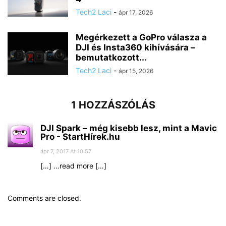
Tech2 Laci
-
ápr 17, 2026
Megérkezett a GoPro válasza a
DJI és Insta360 kihívására –
bemutatkozott...
Tech2 Laci
-
ápr 15, 2026
1 HOZZÁSZÓLÁS
DJI Spark – még kisebb lesz, mint a Mavic
Pro - StartHírek.hu
ápr 7, 2017 At 10:57
[…] …read more […]
Comments are closed.