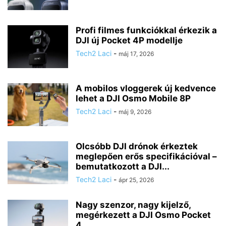
Profi filmes funkciókkal érkezik a
DJI új Pocket 4P modellje
Tech2 Laci
-
máj 17, 2026
A mobilos vloggerek új kedvence
lehet a DJI Osmo Mobile 8P
Tech2 Laci
-
máj 9, 2026
Olcsóbb DJI drónok érkeztek
meglepően erős specifikációval –
bemutatkozott a DJI...
Tech2 Laci
-
ápr 25, 2026
Nagy szenzor, nagy kijelző,
megérkezett a DJI Osmo Pocket
4