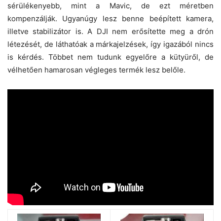
sérülékenyebb, mint a Mavic, de ezt méretben
kompenzálják. Ugyanúgy lesz benne beépített kamera,
illetve stabilizátor is. A DJI nem erősítette meg a drón
létezését, de láthatóak a márkajelzések, így igazából nincs
is kérdés. Többet nem tudunk egyelőre a kütyüről, de
vélhetően hamarosan végleges termék lesz belőle.