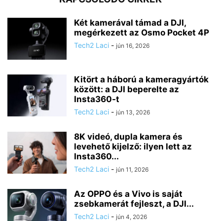
Két kamerával támad a DJI,
megérkezett az Osmo Pocket 4P
Tech2 Laci
-
jún 16, 2026
Kitört a háború a kameragyártók
között: a DJI beperelte az
Insta360-t
Tech2 Laci
-
jún 13, 2026
8K videó, dupla kamera és
levehető kijelző: ilyen lett az
Insta360...
Tech2 Laci
-
jún 11, 2026
Az OPPO és a Vivo is saját
zsebkamerát fejleszt, a DJI...
Tech2 Laci
-
jún 4, 2026