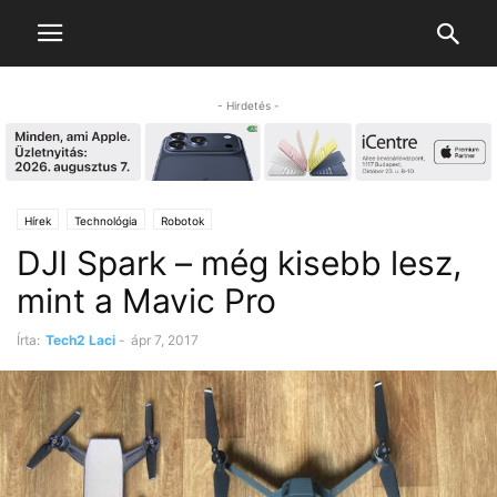
- Hirdetés -
Hírek
Technológia
Robotok
DJI Spark – még kisebb lesz,
mint a Mavic Pro
Írta:
Tech2 Laci
-
ápr 7, 2017