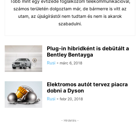
Több mint egy évtizede foglalkozom telekommunikációval,
számos területén dolgoztam már, de bármerre is vitt az
utam, az újságírástól nem tudtam és nem is akarok
szabadulni.
Plug-in hibridként is debütált a
Bentley Bentayga
Rusi
-
márc 6, 2018
Elektromos autót tervez piacra
dobni a Dyson
Rusi
-
febr 20, 2018
- Hirdetés -