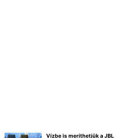
Vízbe is meríthetjük a JBL