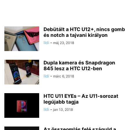
Debütált a HTC U12+, nincs gomb
és notch a tajvani királyon
Ildi
-
máj 23, 2018
Dupla kamera és Snapdragon
845 lesz a HTC U12-ben
Ildi
-
márc 6, 2018
HTC U11 EYEs – Az U11-sorozat
legújabb tagja
Ildi
-
jan 13, 2018
Az összeomlás felé száguld a