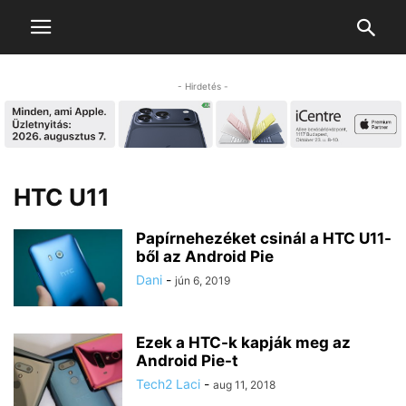
- Hirdetés -
HTC U11
Papírnehezéket csinál a HTC U11-
ből az Android Pie
Dani
-
jún 6, 2019
Ezek a HTC-k kapják meg az
Android Pie-t
Tech2 Laci
-
aug 11, 2018