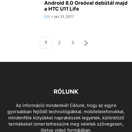
Android 8.0 Oreóval debütál majd
a HTC U11 Life
Ildi
-
okt 31, 2017
1
2
3
RÓLUNK
Az információ mindenkié! Célunk, hogy az egyre
gyorsabban fejlődő technológiákkal, mobiletelefonokkal,
mindenféle kütyükkel naprakészek legyetek, különböző
termékeket ismertethessünk meg veletek szövegesen,
illetve videó formájában.