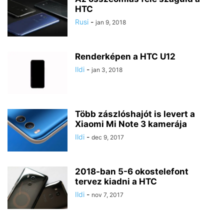
HTC
Rusi
-
jan 9, 2018
Renderképen a HTC U12
Ildi
-
jan 3, 2018
Több zászlóshajót is levert a
Xiaomi Mi Note 3 kamerája
Ildi
-
dec 9, 2017
2018-ban 5-6 okostelefont
tervez kiadni a HTC
Ildi
-
nov 7, 2017