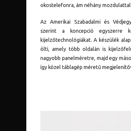
okostelefonra, ám néhány mozdulattal 
Az Amerikai Szabadalmi és Védjegy
szerint a koncepció egyszerre k
kijelzőtechnológiákat. A készülék al
ölti, amely több oldalán is kijelzőfe
nagyobb panelméretre, majd egy másodi
így közel táblagép méretű megjelenítőv