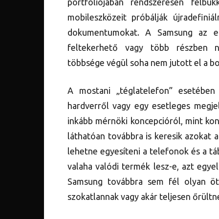
portfóliójában rendszeresen felbu
mobileszközeit próbálják újradefiniá
dokumentumokat. A Samsung az elm
feltekerhető vagy több részben n
többsége végül soha nem jutott el a bo
A mostani „téglatelefon” esetében
hardverről vagy egy esetleges megjel
inkább mérnöki koncepcióról, mint kon
láthatóan továbbra is keresik azokat
lehetne egyesíteni a telefonok és a t
valaha valódi termék lesz-e, azt egye
Samsung továbbra sem fél olyan ötle
szokatlannak vagy akár teljesen őrültn