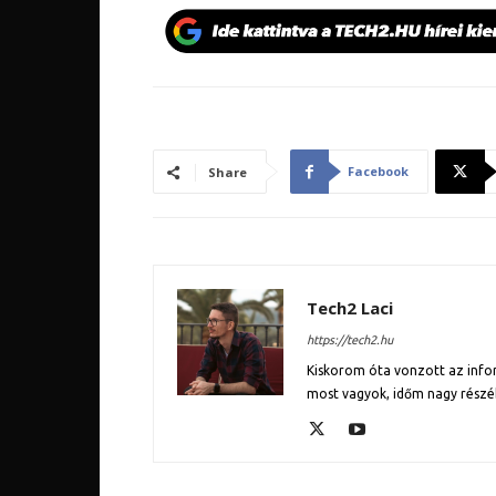
Facebook
Share
Tech2 Laci
https://tech2.hu
Kiskorom óta vonzott az inform
most vagyok, időm nagy részé