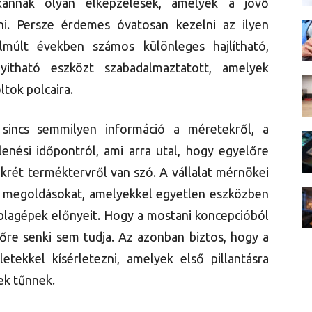
kkannak olyan elképzelések, amelyek a jövő
lni. Persze érdemes óvatosan kezelni az ilyen
últ években számos különleges hajlítható,
yitható eszközt szabadalmaztatott, amelyek
ltok polcaira.
 sincs semmilyen információ a méretekről, a
enési időpontról, ami arra utal, hogy egyelőre
krét terméktervről van szó. A vállalat mérnökei
 a megoldásokat, amelyekkel egyetlen eszközben
áblagépek előnyeit. Hogy a mostani koncepcióból
lőre senki sem tudja. Az azonban biztos, hogy a
tekkel kísérletezni, amelyek első pillantásra
ek tűnnek.