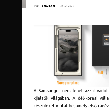
Írta:
Tech2 Laci
-
jún 22, 2026
A Samsungot nem lehet azzal vádolni,
kijelzők világában. A dél-koreai vál
készüléket mutat be, amely első ránéz