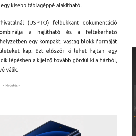
egy kisebb táblagéppé alakítható.
hivatalnál (USPTO) felbukkant dokumentáció
ombinálja a hajlítható és a feltekerhető
aphelyzetben egy kompakt, vastag blokk formáját
lületeket kap. Ezt először ki lehet hajtani egy
k lépésben a kijelző tovább gördül ki a házból,
é válik.
- Hirdetés -