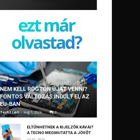
ezt már
olvastad?
NEM KELL RÖGTÖN ÚJAT VENNI?
FONTOS VÁLTOZÁS INDULT EL AZ
EU-BAN
Tech2 Laci
-
aug 1, 2026
0
ELTŰNHETNEK A KIJELZŐK KÁVÁI?
A TECNO MEGMUTATTA A JÖVŐT
júl 31, 2026