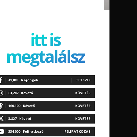
itt is
megtalálsz
41,088
Rajongók
TETSZIK
63,287
Követő
KÖVETÉS
160,100
Követő
KÖVETÉS
3,827
Követő
KÖVETÉS
334,000
Feliratkozó
FELIRATKOZÁS