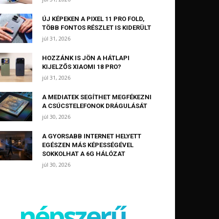
ÚJ KÉPEKEN A PIXEL 11 PRO FOLD,
TÖBB FONTOS RÉSZLET IS KIDERÜLT
júl 31, 2026
HOZZÁNK IS JÖN A HÁTLAPI
KIJELZŐS XIAOMI 18 PRO?
júl 31, 2026
A MEDIATEK SEGÍTHET MEGFÉKEZNI
A CSÚCSTELEFONOK DRÁGULÁSÁT
júl 30, 2026
A GYORSABB INTERNET HELYETT
EGÉSZEN MÁS KÉPESSÉGÉVEL
SOKKOLHAT A 6G HÁLÓZAT
júl 30, 2026
népszerű