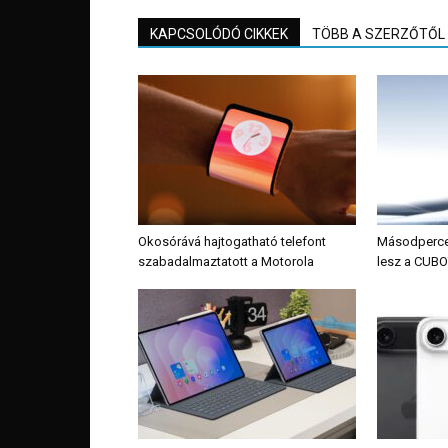
KAPCSOLÓDÓ CIKKEK
TÖBB A SZERZŐTŐL
Okosórává hajtogatható telefont
Másodpercek 
szabadalmaztatott a Motorola
lesz a CUBO