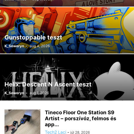
Gunstoppable teszt
K_Seweryn
-
aug 4, 2026
Helix: Descent N Ascent teszt
K_Seweryn
-
aug 1, 2026
Tineco Floor One Station S9
Artist – porszívóz, felmos és
app...
Tech2 Laci
-
júl 28, 2026