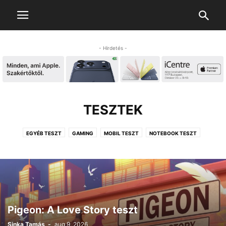
- Hirdetés -
TESZTEK
EGYÉB TESZT
GAMING
MOBIL TESZT
NOTEBOOK TESZT
TABLET TESZT
Pigeon: A Love Story teszt
Sinka Tamás
-
aug 9, 2026