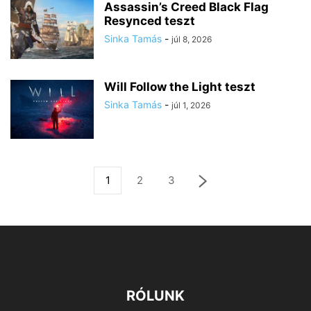
Assassin’s Creed Black Flag
Resynced teszt
Sinka Tamás
-
júl 8, 2026
Will Follow the Light teszt
Sinka Tamás
-
júl 1, 2026
1
2
3
RÓLUNK