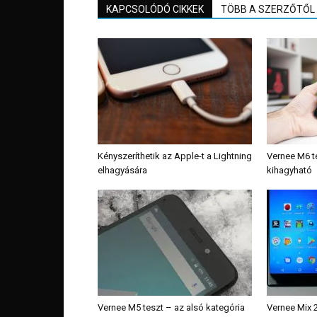
KAPCSOLÓDÓ CIKKEK
TÖBB A SZERZŐTŐL
Kényszeríthetik az Apple-t a Lightning
Vernee M6 t
elhagyására
kihagyható
Vernee M5 teszt – az alsó kategória
Vernee Mix 2