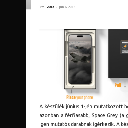
Írta:
Zola
-
jún 6, 2016
A készülék június 1-jén mutatkozott b
azonban a férfiasabb, Space Grey (a gy
igen mutatós darabnak ígérkezik. A ké