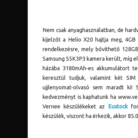
Nem csak anyaghasználatban, de hardv
kijelzőt a Helio X20 hajtja meg, 4
rendelkezésre, mely bővíthető 128GB
Samsung S5K3P3 kamera került, míg el
házába 3180mAh-es akkumulátort te
keresztül tudjuk, valamint két SIM
ujjlenyomat-olvasó sem maradt ki!
kedvezményt is kaphatunk ha www.vern
Vernee készülékeket az
Eustock
fo
készülék, viszont ha érkezik, akkor 85.