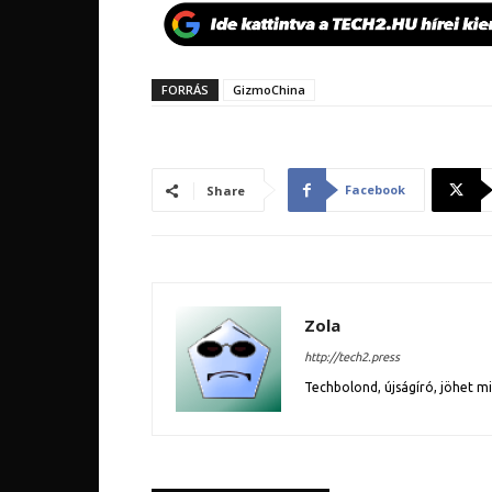
FORRÁS
GizmoChina
Facebook
Share
Zola
http://tech2.press
Techbolond, újságíró, jöhet m