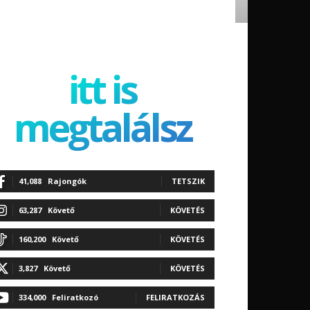
itt is
megtalálsz
41,088
Rajongók
TETSZIK
63,287
Követő
KÖVETÉS
160,200
Követő
KÖVETÉS
3,827
Követő
KÖVETÉS
334,000
Feliratkozó
FELIRATKOZÁS