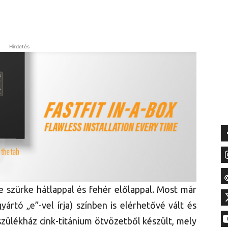
Hirdetés
e szürke hátlappal és fehér előlappal. Most már
ártó „e”-vel írja) színben is elérhetővé vált és
szülékház cink-titánium ötvözetből készült, mely