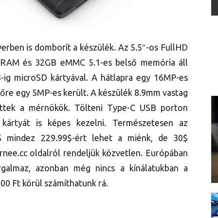
erben is domborít a készülék. Az 5.5″-os FullHD
GB RAM és 32GB eMMC 5.1-es belső memória áll
-ig microSD kártyával. A hátlapra egy 16MP-es
őre egy 5MP-es került. A készülék 8.9mm vastag
ttek a mérnökök. Tölteni Type-C USB porton
 kártyát is képes kezelni. Természetesen az
 S mindez 229.99$-ért lehet a miénk, de 30$
ee.cc oldalról rendeljük közvetlen. Európában
rgalmaz, azonban még nincs a kínálatukban a
000 Ft körül számíthatunk rá.