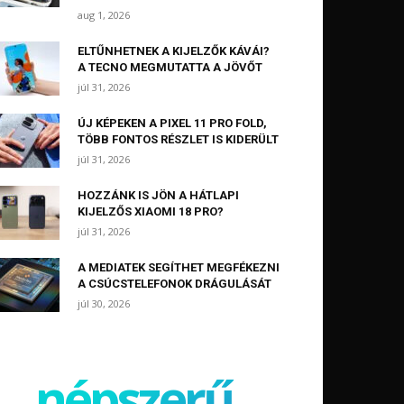
aug 1, 2026
ELTŰNHETNEK A KIJELZŐK KÁVÁI?
A TECNO MEGMUTATTA A JÖVŐT
júl 31, 2026
ÚJ KÉPEKEN A PIXEL 11 PRO FOLD,
TÖBB FONTOS RÉSZLET IS KIDERÜLT
júl 31, 2026
HOZZÁNK IS JÖN A HÁTLAPI
KIJELZŐS XIAOMI 18 PRO?
júl 31, 2026
A MEDIATEK SEGÍTHET MEGFÉKEZNI
A CSÚCSTELEFONOK DRÁGULÁSÁT
júl 30, 2026
népszerű