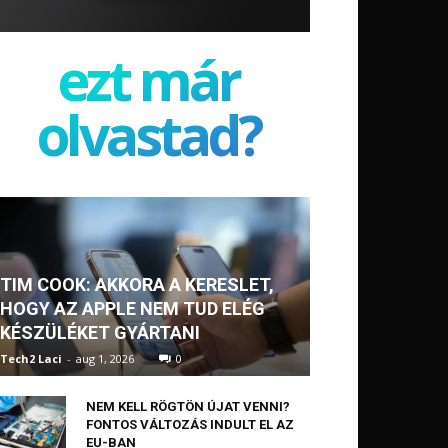
ezt már
olvastad?
TIM COOK: AKKORA A KERESLET,
HOGY AZ APPLE NEM TUD ELÉG
KÉSZÜLÉKET GYÁRTANI
Tech2 Laci
-
aug 1, 2026
0
NEM KELL RÖGTÖN ÚJAT VENNI?
FONTOS VÁLTOZÁS INDULT EL AZ
EU-BAN