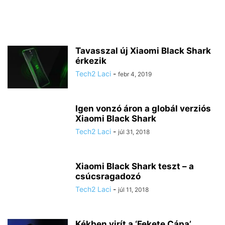
Tavasszal új Xiaomi Black Shark
érkezik
Tech2 Laci
-
febr 4, 2019
Igen vonzó áron a globál verziós
Xiaomi Black Shark
Tech2 Laci
-
júl 31, 2018
Xiaomi Black Shark teszt – a
csúcsragadozó
Tech2 Laci
-
júl 11, 2018
Kékben virít a ‘Fekete Cápa’