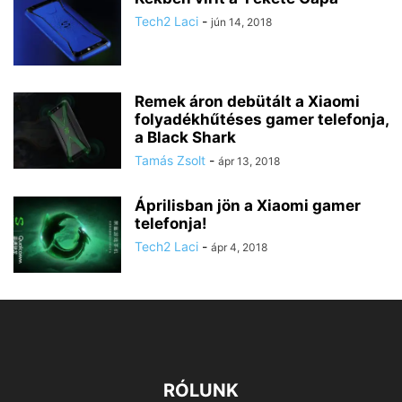
Tech2 Laci
-
jún 14, 2018
Remek áron debütált a Xiaomi
folyadékhűtéses gamer telefonja,
a Black Shark
Tamás Zsolt
-
ápr 13, 2018
Áprilisban jön a Xiaomi gamer
telefonja!
Tech2 Laci
-
ápr 4, 2018
RÓLUNK