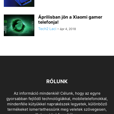
Áprilisban jön a Xiaomi gamer
telefonja!
Tech2 Laci
-
ápr 4, 2018
RÓLUNK
Az információ mindenkié! Célunk, hogy az egyre
gyorsabban fejlődő technológiákkal, mobiletelefonokkal,
mindenféle kütyükkel naprakészek legyetek, különböző
termékeket ismertethessünk meg veletek szövegesen,