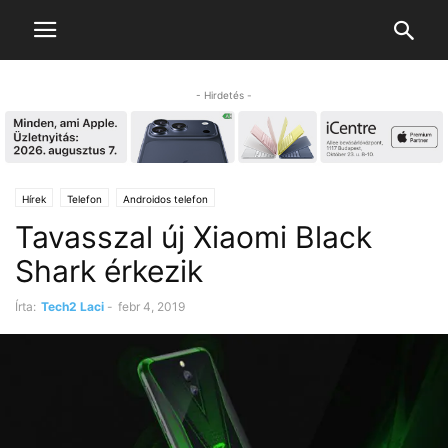
- Hirdetés -
Hírek
Telefon
Androidos telefon
Tavasszal új Xiaomi Black
Shark érkezik
Írta:
Tech2 Laci
-
febr 4, 2019