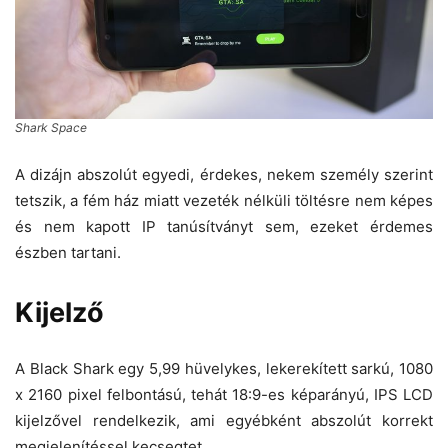
Shark Space
A dizájn abszolút egyedi, érdekes, nekem személy szerint
tetszik, a fém ház miatt vezeték nélküli töltésre nem képes
és nem kapott IP tanúsítványt sem, ezeket érdemes
észben tartani.
Kijelző
A Black Shark egy 5,99 hüvelykes, lekerekített sarkú, 1080
x 2160 pixel felbontású, tehát 18:9-es képarányú, IPS LCD
kijelzővel rendelkezik, ami egyébként abszolút korrekt
megjelenítéssel kecsegtet.