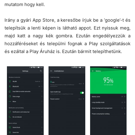
mutatom hogy kell.
Irány a gyári App Store, a keresőbe írjuk be a ‘google’-t és
telepítsük a lenti képen is látható appot. Ezt nyissuk meg,
majd katt a nagy kék gombra. Ezután engedélyezzük a
hozzáféréseket és települni fognak a Play szolgáltatások
és ezáltal a Play Áruház is. Ezután bármit telepíthetünk.