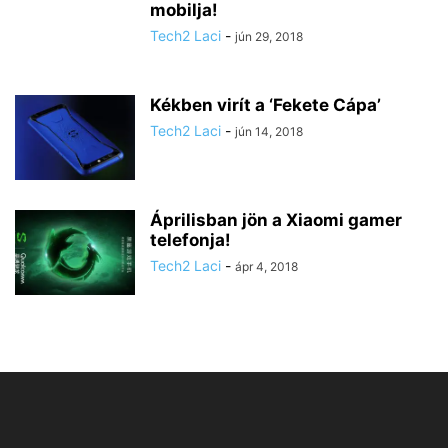
mobilja!
Tech2 Laci
-
jún 29, 2018
Kékben virít a ‘Fekete Cápa’
Tech2 Laci
-
jún 14, 2018
Áprilisban jön a Xiaomi gamer
telefonja!
Tech2 Laci
-
ápr 4, 2018