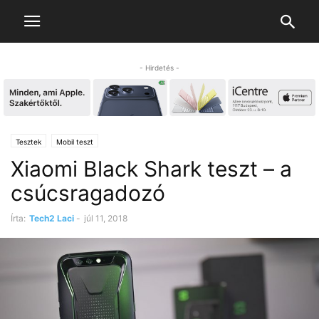
- Hirdetés -
Tesztek
Mobil teszt
Xiaomi Black Shark teszt – a
csúcsragadozó
Írta:
Tech2 Laci
-
júl 11, 2018