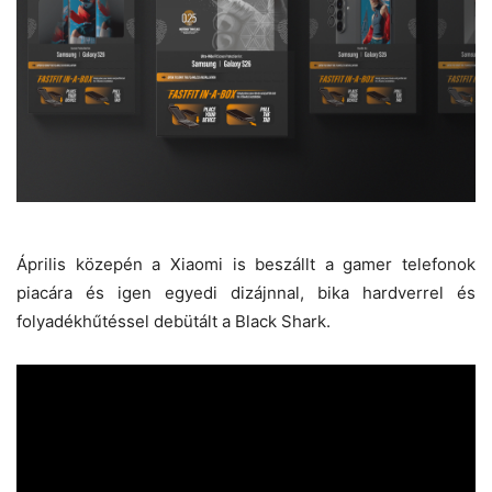
Április közepén a Xiaomi is beszállt a gamer telefonok
piacára és igen egyedi dizájnnal, bika hardverrel és
folyadékhűtéssel debütált a Black Shark.