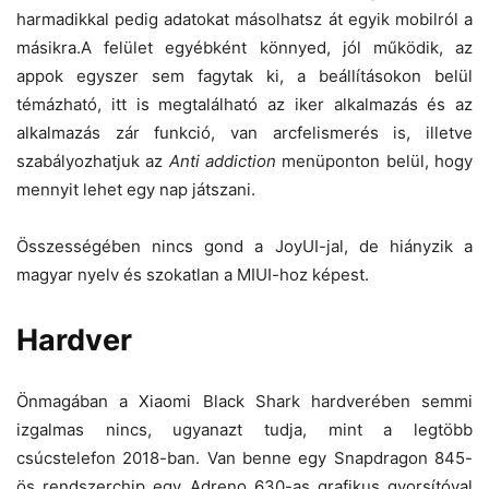
harmadikkal pedig adatokat másolhatsz át egyik mobilról a
másikra.A felület egyébként könnyed, jól működik, az
appok egyszer sem fagytak ki, a beállításokon belül
témázható, itt is megtalálható az iker alkalmazás és az
alkalmazás zár funkció, van arcfelismerés is, illetve
szabályozhatjuk az
Anti addiction
menüponton belül, hogy
mennyit lehet egy nap játszani.
Összességében nincs gond a JoyUI-jal, de hiányzik a
magyar nyelv és szokatlan a MIUI-hoz képest.
Hardver
Önmagában a Xiaomi Black Shark hardverében semmi
izgalmas nincs, ugyanazt tudja, mint a legtöbb
csúcstelefon 2018-ban. Van benne egy Snapdragon 845-
ös rendszerchip egy Adreno 630-as grafikus gyorsítóval