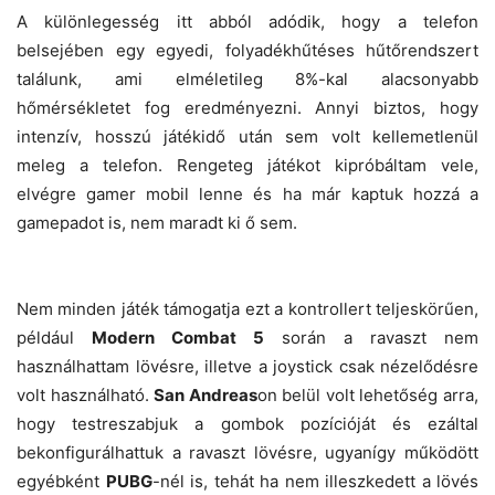
A különlegesség itt abból adódik, hogy a telefon
belsejében egy egyedi, folyadékhűtéses hűtőrendszert
találunk, ami elméletileg 8%-kal alacsonyabb
hőmérsékletet fog eredményezni. Annyi biztos, hogy
intenzív, hosszú játékidő után sem volt kellemetlenül
meleg a telefon. Rengeteg játékot kipróbáltam vele,
elvégre gamer mobil lenne és ha már kaptuk hozzá a
gamepadot is, nem maradt ki ő sem.
Nem minden játék támogatja ezt a kontrollert teljeskörűen,
például
Modern Combat 5
során a ravaszt nem
használhattam lövésre, illetve a joystick csak nézelődésre
volt használható.
San Andreas
on belül volt lehetőség arra,
hogy testreszabjuk a gombok pozícióját és ezáltal
bekonfigurálhattuk a ravaszt lövésre, ugyanígy működött
egyébként
PUBG
-nél is, tehát ha nem illeszkedett a lövés