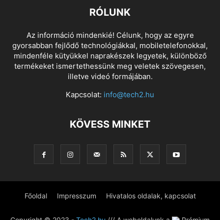
RÓLUNK
Az információ mindenkié! Célunk, hogy az egyre
gyorsabban fejlődő technológiákkal, mobiletelefonokkal,
mindenféle kütyükkel naprakészek legyetek, különböző
termékeket ismertethessünk meg veletek szövegesen,
illetve videó formájában.
Kapcsolat:
info@tech2.hu
KÖVESS MINKET
Főoldal
Impresszum
Hivatalos oldalak, kapcsolat
Copyright © 2023 -
Tech2.hu
/// A weboldalunk a
Prémium