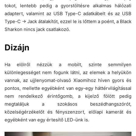
tokot, lentebb pedig a gyorstöltésre alkalmas hálózati
adaptert, valamint az USB Type-C adatkábelt és az USB
Type-C -> Jack átalakítót, ezzel le is lőttem a poént, a Black
Sharkon nincs jack csatlakozó.
Dizájn
Ha elölről nézzük a mobilt, szinte semmilyen
különlegességet nem fogunk látni, az elemek a helyükön
vannak, az ujjlenyomat-olvasó Xiaomihoz híven gyors és
pontos, mellette egyébként van egy-egy háttérvilágítással
nem rendelkező érintőgomb, a kijelző fölött pedig
megtaláljuk a szokásos beszédhangszórót,
közelségérzékelőt és fényszenzort, előlapi kamerát és
egyébként van egy értesítő LED-ünk is.