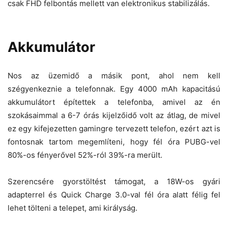
csak FHD felbontás mellett van elektronikus stabilizálás.
Akkumulátor
Nos az üzemidő a másik pont, ahol nem kell
szégyenkeznie a telefonnak. Egy 4000 mAh kapacitású
akkumulátort építettek a telefonba, amivel az én
szokásaimmal a 6-7 órás kijelzőidő volt az átlag, de mivel
ez egy kifejezetten gamingre tervezett telefon, ezért azt is
fontosnak tartom megemlíteni, hogy fél óra PUBG-vel
80%-os fényerővel 52%-ról 39%-ra merült.
Szerencsére gyorstöltést támogat, a 18W-os gyári
adapterrel és Quick Charge 3.0-val fél óra alatt félig fel
lehet tölteni a telepet, ami királyság.