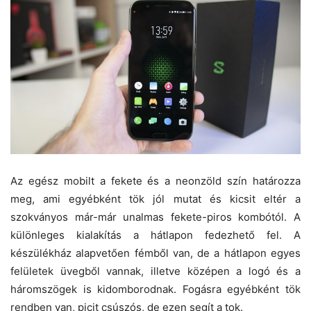
Az egész mobilt a fekete és a neonzöld szín határozza
meg, ami egyébként tök jól mutat és kicsit eltér a
szokványos már-már unalmas fekete-piros kombótól. A
különleges kialakítás a hátlapon fedezhető fel. A
készülékház alapvetően fémből van, de a hátlapon egyes
felületek üvegből vannak, illetve középen a logó és a
háromszögek is kidomborodnak. Fogásra egyébként tök
rendben van, picit csúszós, de ezen segít a tok.