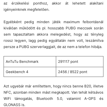
az érzékelési ponthoz, akkor át lehetett alakítani
igényeinknek megfelelően.
Egyébként pedig minden játék maximum felbontásnál
kiválóan működött és pl. hosszabb PUBG meccsek során
sem tapasztaltam akkora melegedést, hogy az tényleg
rossz legyen, lagg pedig egyáltalán nem volt, leszámítva
persze a PUBG szerverlaggjait, de az nem a telefon hibája.
AnTuTu Benchmark
291117 pont
Geekbench 4
2456 / 8522 pont
Azt ugyebár már említettem, hogy nincs benne B20, illetve
NFC, azonban minden mást megkapott. Van tehát kétsávos
WiFi támogatás, Bluetooth 5.0, valamint A-GPS és
GLONASS is.