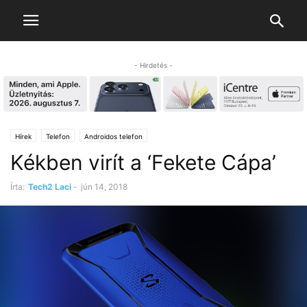
- Hirdetés -
Hírek
Telefon
Androidos telefon
Kékben virít a ‘Fekete Cápa’
Írta:
Tech2 Laci
-
jún 14, 2018