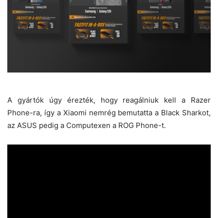
A gyártók úgy érezték, hogy reagálniuk kell a Razer
Phone-ra, így a Xiaomi nemrég bemutatta a Black Sharkot,
az ASUS pedig a Computexen a ROG Phone-t.