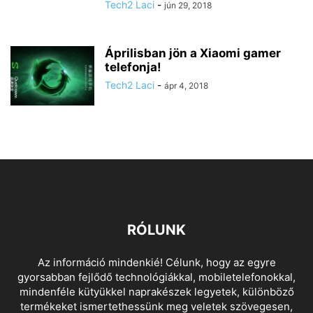
Tech2 Laci
-
jún 29, 2018
Áprilisban jön a Xiaomi gamer
telefonja!
Tech2 Laci
-
ápr 4, 2018
RÓLUNK
Az információ mindenkié! Célunk, hogy az egyre
gyorsabban fejlődő technológiákkal, mobiletelefonokkal,
mindenféle kütyükkel naprakészek legyetek, különböző
termékeket ismertethessünk meg veletek szövegesen,