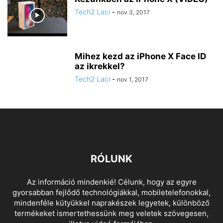
Tech2 Laci
-
nov 3, 2017
Mihez kezd az iPhone X Face ID
az ikrekkel?
Tech2 Laci
-
nov 1, 2017
RÓLUNK
Az információ mindenkié! Célunk, hogy az egyre
gyorsabban fejlődő technológiákkal, mobiletelefonokkal,
mindenféle kütyükkel naprakészek legyetek, különböző
termékeket ismertethessünk meg veletek szövegesen,