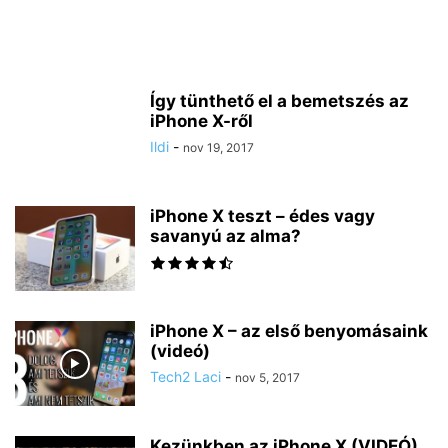
Így tünthető el a bemetszés az
iPhone X-ről
Ildi
-
nov 19, 2017
iPhone X teszt – édes vagy
savanyú az alma?
iPhone X – az első benyomásaink
(videó)
Tech2 Laci
-
nov 5, 2017
Kezünkben az iPhone X (VIDEÓ)