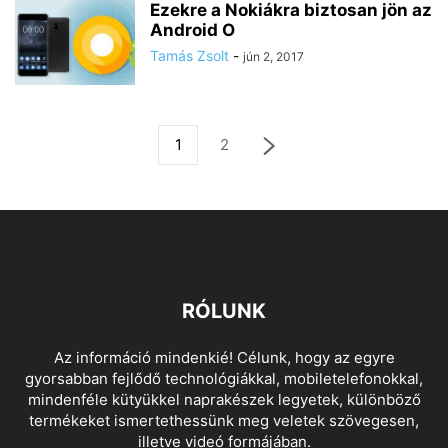
Ezekre a Nokiákra biztosan jön az
Android O
Tamás Zsolt
-
jún 2, 2017
1
2
RÓLUNK
Az információ mindenkié! Célunk, hogy az egyre
gyorsabban fejlődő technológiákkal, mobiletelefonokkal,
mindenféle kütyükkel naprakészek legyetek, különböző
termékeket ismertethessünk meg veletek szövegesen,
illetve videó formájában.