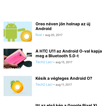
Oreo néven jön holnap az új
Android
Rusi
-
aug 20, 2017
A HTC U11 az Android O-val kapja
meg a Bluetooth 5.0-t
Tech2 Laci
-
aug 15, 2017
Késik a végleges Android O?
Tech2 Laci
-
aug 11, 2017
Itt az első kép a Google Pixel XL