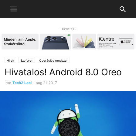
- Hirdetés -
Hírek
Szoftver
Operációs rendszer
Hivatalos! Android 8.0 Oreo
Írta:
Tech2 Laci
-
aug 21, 2017