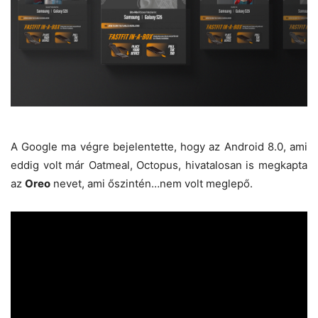
A Google ma végre bejelentette, hogy az Android 8.0, ami
eddig volt már Oatmeal, Octopus, hivatalosan is megkapta
az
Oreo
nevet, ami őszintén…nem volt meglepő.