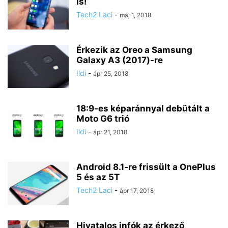
is!
Tech2 Laci
-
máj 1, 2018
Érkezik az Oreo a Samsung
Galaxy A3 (2017)-re
Ildi
-
ápr 25, 2018
18:9-es képaránnyal debütált a
Moto G6 trió
Ildi
-
ápr 21, 2018
Android 8.1-re frissült a OnePlus
5 és az 5T
Tech2 Laci
-
ápr 17, 2018
Hivatalos infók az érkező