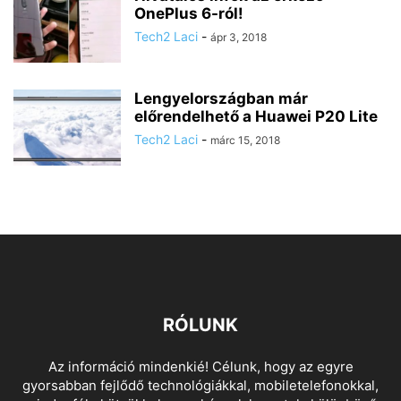
OnePlus 6-ról!
Tech2 Laci
-
ápr 3, 2018
Lengyelországban már
előrendelhető a Huawei P20 Lite
Tech2 Laci
-
márc 15, 2018
RÓLUNK
Az információ mindenkié! Célunk, hogy az egyre
gyorsabban fejlődő technológiákkal, mobiletelefonokkal,