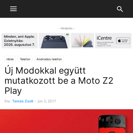
- Hirdetés -
Hírek
Telefon
Androidos telefon
Új Modokkal együtt
mutatkozott be a Moto Z2
Play
Írta:
Tamás Zsolt
-
jún 3, 2017