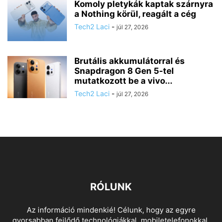
Komoly pletykák kaptak szárnyra
a Nothing körül, reagált a cég
Tech2 Laci
-
júl 27, 2026
Brutális akkumulátorral és
Snapdragon 8 Gen 5-tel
mutatkozott be a vivo...
Tech2 Laci
-
júl 27, 2026
RÓLUNK
Az információ mindenkié! Célunk, hogy az egyre
gyorsabban fejlődő technológiákkal, mobiletelefonokkal,