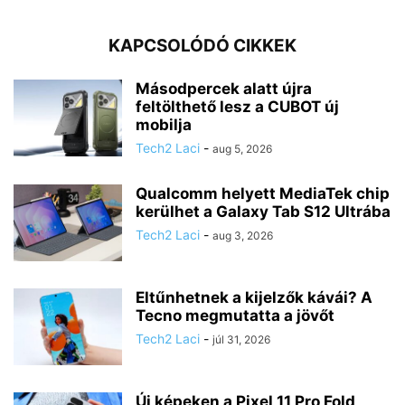
KAPCSOLÓDÓ CIKKEK
Másodpercek alatt újra
feltölthető lesz a CUBOT új
mobilja
Tech2 Laci
-
aug 5, 2026
Qualcomm helyett MediaTek chip
kerülhet a Galaxy Tab S12 Ultrába
Tech2 Laci
-
aug 3, 2026
Eltűnhetnek a kijelzők kávái? A
Tecno megmutatta a jövőt
Tech2 Laci
-
júl 31, 2026
Új képeken a Pixel 11 Pro Fold,