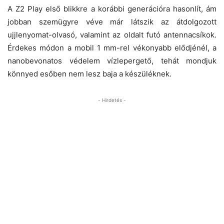
A Z2 Play első blikkre a korábbi generációra hasonlít, ám
jobban szemügyre véve már látszik az átdolgozott
ujjlenyomat-olvasó, valamint az oldalt futó antennacsíkok.
Érdekes módon a mobil 1 mm-rel vékonyabb elődjénél, a
nanobevonatos védelem vízlepergető, tehát mondjuk
könnyed esőben nem lesz baja a készüléknek.
- Hirdetés -