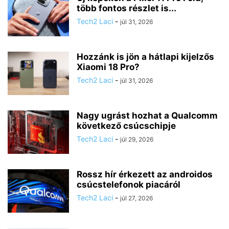
több fontos részlet is...
Tech2 Laci
-
júl 31, 2026
Hozzánk is jön a hátlapi kijelzős
Xiaomi 18 Pro?
Tech2 Laci
-
júl 31, 2026
Nagy ugrást hozhat a Qualcomm
következő csúcschipje
Tech2 Laci
-
júl 29, 2026
Rossz hír érkezett az androidos
csúcstelefonok piacáról
Tech2 Laci
-
júl 27, 2026