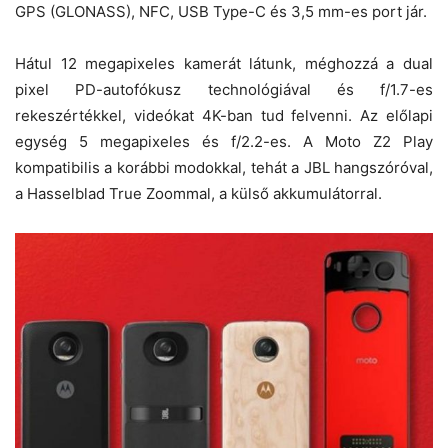
GPS (GLONASS), NFC, USB Type-C és 3,5 mm-es port jár.
Hátul 12 megapixeles kamerát látunk, méghozzá a dual
pixel PD-autofókusz technológiával és f/1.7-es
rekeszértékkel, videókat 4K-ban tud felvenni. Az előlapi
egység 5 megapixeles és f/2.2-es. A Moto Z2 Play
kompatibilis a korábbi modokkal, tehát a JBL hangszóróval,
a Hasselblad True Zoommal, a külső akkumulátorral.