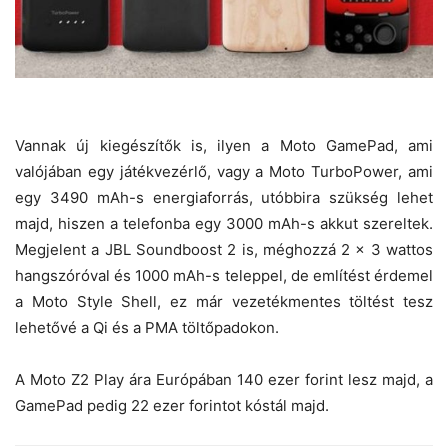
Vannak új kiegészítők is, ilyen a Moto GamePad, ami
valójában egy játékvezérlő, vagy a Moto TurboPower, ami
egy 3490 mAh-s energiaforrás, utóbbira szükség lehet
majd, hiszen a telefonba egy 3000 mAh-s akkut szereltek.
Megjelent a JBL Soundboost 2 is, méghozzá 2 x 3 wattos
hangszóróval és 1000 mAh-s teleppel, de említést érdemel
a Moto Style Shell, ez már vezetékmentes töltést tesz
lehetővé a Qi és a PMA töltőpadokon.
A Moto Z2 Play ára Európában 140 ezer forint lesz majd, a
GamePad pedig 22 ezer forintot kóstál majd.