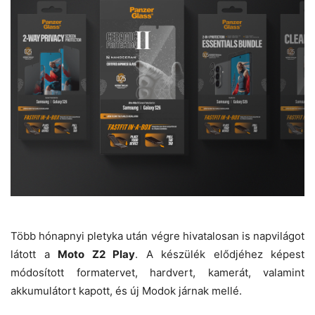
Több hónapnyi pletyka után végre hivatalosan is napvilágot
látott a
Moto Z2 Play
. A készülék elődjéhez képest
módosított formatervet, hardvert, kamerát, valamint
akkumulátort kapott, és új Modok járnak mellé.