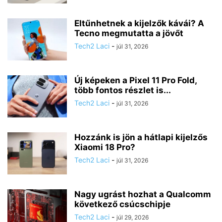
Eltűnhetnek a kijelzők kávái? A
Tecno megmutatta a jövőt
Tech2 Laci
-
júl 31, 2026
Új képeken a Pixel 11 Pro Fold,
több fontos részlet is...
Tech2 Laci
-
júl 31, 2026
Hozzánk is jön a hátlapi kijelzős
Xiaomi 18 Pro?
Tech2 Laci
-
júl 31, 2026
Nagy ugrást hozhat a Qualcomm
következő csúcschipje
Tech2 Laci
-
júl 29, 2026