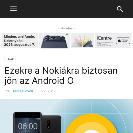
- Hirdetés -
Hírek
Ezekre a Nokiákra biztosan
jön az Android O
Írta:
Tamás Zsolt
-
jún 2, 2017