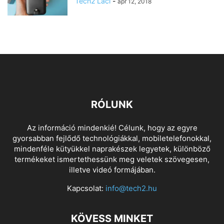
Tech2 Laci
-
ápr 12, 2018
RÓLUNK
Az információ mindenkié! Célunk, hogy az egyre
gyorsabban fejlődő technológiákkal, mobiletelefonokkal,
mindenféle kütyükkel naprakészek legyetek, különböző
termékeket ismertethessünk meg veletek szövegesen,
illetve videó formájában.
Kapcsolat:
info@tech2.hu
KÖVESS MINKET