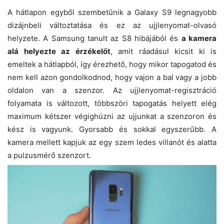
A hátlapon egyből szembetűnik a Galaxy S9 legnagyobb
dizájnbeli változtatása és ez az ujjlenyomat-olvasó
helyzete. A Samsung tanult az S8 hibájából és
a kamera
alá helyezte az érzékelőt
, amit ráadásul kicsit ki is
emeltek a hátlapból, így érezhető, hogy mikor tapogatod és
nem kell azon gondolkodnod, hogy vajon a bal vagy a jobb
oldalon van a szenzor. Az ujjlenyomat-regisztráció
folyamata is változott, többszöri tapogatás helyett elég
maximum kétszer végighúzni az ujjunkat a szenzoron és
kész is vagyunk. Gyorsabb és sokkal egyszerűbb. A
kamera mellett kapjuk az egy szem ledes villanót és alatta
a pulzusmérő szenzort.