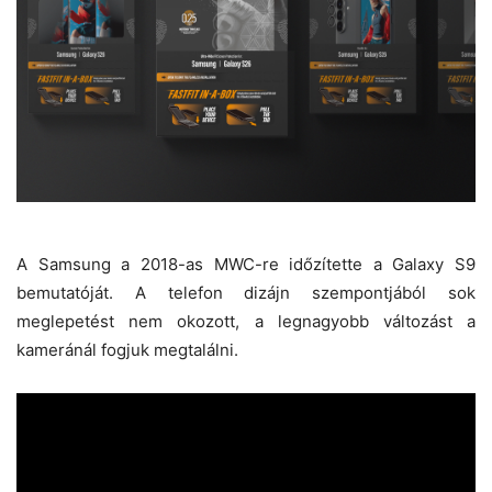
A Samsung a 2018-as MWC-re időzítette a Galaxy S9
bemutatóját. A telefon dizájn szempontjából sok
meglepetést nem okozott, a legnagyobb változást a
kameránál fogjuk megtalálni.