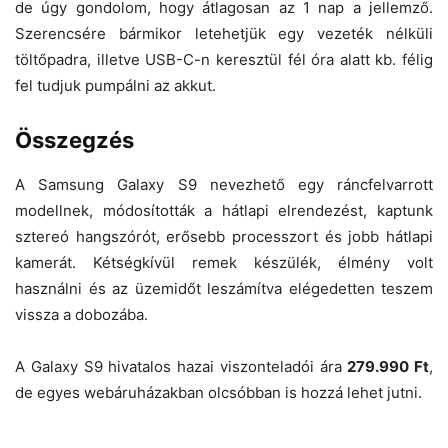
de úgy gondolom, hogy átlagosan az 1 nap a jellemző.
Szerencsére bármikor letehetjük egy vezeték nélküli
töltőpadra, illetve USB-C-n keresztül fél óra alatt kb. félig
fel tudjuk pumpálni az akkut.
Összegzés
A Samsung Galaxy S9 nevezhető egy ráncfelvarrott
modellnek, módosították a hátlapi elrendezést, kaptunk
sztereó hangszórót, erősebb processzort és jobb hátlapi
kamerát. Kétségkívül remek készülék, élmény volt
használni és az üzemidőt leszámítva elégedetten teszem
vissza a dobozába.
A Galaxy S9 hivatalos hazai viszonteladói ára
279.990 Ft
,
de egyes webáruházakban olcsóbban is hozzá lehet jutni.