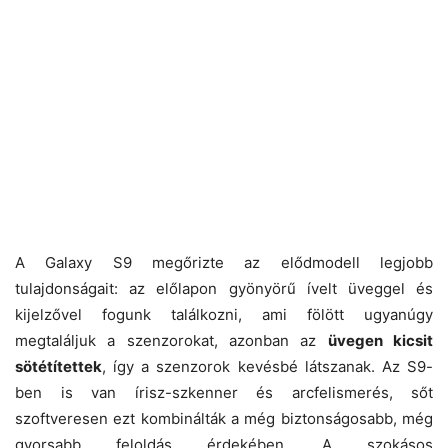
A Galaxy S9 megőrizte az elődmodell legjobb
tulajdonságait: az előlapon gyönyörű ívelt üveggel és
kijelzővel fogunk találkozni, ami fölött ugyanúgy
megtaláljuk a szenzorokat, azonban az
üvegen kicsit
sötétítettek
, így a szenzorok kevésbé látszanak. Az S9-
ben is van írisz-szkenner és arcfelismerés, sőt
szoftveresen ezt kombinálták a még biztonságosabb, még
gyorsabb feloldás érdekében. A szokásos