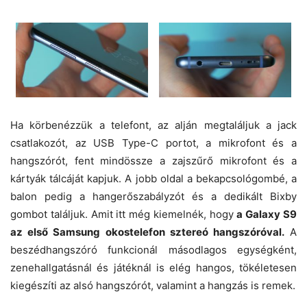
Ha körbenézzük a telefont, az alján megtaláljuk a jack
csatlakozót, az USB Type-C portot, a mikrofont és a
hangszórót, fent mindössze a zajszűrő mikrofont és a
kártyák tálcáját kapjuk. A jobb oldal a bekapcsológombé, a
balon pedig a hangerőszabályzót és a dedikált Bixby
gombot találjuk. Amit itt még kiemelnék, hogy
a Galaxy S9
az első Samsung okostelefon sztereó hangszóróval.
A
beszédhangszóró funkcionál másodlagos egységként,
zenehallgatásnál és játéknál is elég hangos, tökéletesen
kiegészíti az alsó hangszórót, valamint a hangzás is remek.