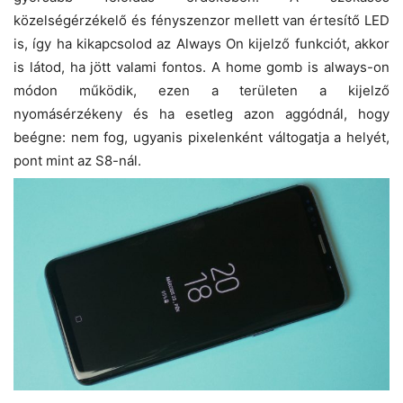
közelségérzékelő és fényszenzor mellett van értesítő LED
is, így ha kikapcsolod az Always On kijelző funkciót, akkor
is látod, ha jött valami fontos. A home gomb is always-on
módon működik, ezen a területen a kijelző
nyomásérzékeny és ha esetleg azon aggódnál, hogy
beégne: nem fog, ugyanis pixelenként váltogatja a helyét,
pont mint az S8-nál.