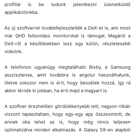
profillal is be tudunk jelentkezni üzenetküldő
applikációinkba.
Az új szoftverrel továbbfejlesztették a DeX-et is, ami most
már QHD felbontású monitorokat is támogat. Magáról a
DeX-ről a későbbiekben lesz egy külön, részletesebb
videónk.
A telefonon ugyanúgy megtalálható Bixby, a Samsung
asszisztense, amit továbbra is angolul használhatunk,
illetve sokszor nem is érti, hogy beszélek hozzá, így rá
akkor térnék ki jobban, ha érti majd a magyart is.
A szoftver érezhetően gördülékenyebb lett, nagyon ritkán
viszont tapasztaltam, hogy egy-egy app összeomlott, de
ennek oka lehet az is, hogy még nincs teljesen
optimalizálva minden alkalmazás. A Galaxy S9-en alapból