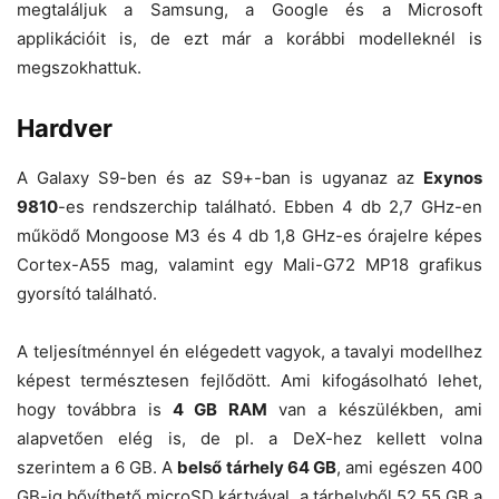
megtaláljuk a Samsung, a Google és a Microsoft
applikációit is, de ezt már a korábbi modelleknél is
megszokhattuk.
Hardver
A Galaxy S9-ben és az S9+-ban is ugyanaz az
Exynos
9810
-es rendszerchip található. Ebben 4 db 2,7 GHz-en
működő Mongoose M3 és 4 db 1,8 GHz-es órajelre képes
Cortex-A55 mag, valamint egy Mali-G72 MP18 grafikus
gyorsító található.
A teljesítménnyel én elégedett vagyok, a tavalyi modellhez
képest természtesen fejlődött. Ami kifogásolható lehet,
hogy továbbra is
4 GB RAM
van a készülékben, ami
alapvetően elég is, de pl. a DeX-hez kellett volna
szerintem a 6 GB. A
belső tárhely 64 GB
, ami egészen 400
GB-ig bővíthető microSD kártyával, a tárhelyből 52,55 GB a