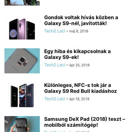
Gondok voltak hívás közben a
Galaxy S9-nél, javították!
Tech2 Laci
-
máj 8, 2018
Egy hiba és kikapcsolnak a
Galaxy S9-ek!
Tech2 Laci
-
ápr 25, 2018
Különleges, NFC-s tok jár a
Galaxy S9 Red Bull kiadáshoz
Tech2 Laci
-
ápr 18, 2018
Samsung DeX Pad (2018) teszt –
mobilból számítógép!