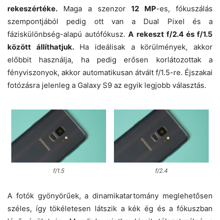
rekeszértéke.
Maga a szenzor
12 MP
-es, fókuszálás
szempontjából pedig ott van a Dual Pixel és a
fáziskülönbség-alapú autófókusz.
A rekeszt f/2.4 és f/1.5
között állíthatjuk.
Ha ideálisak a körülmények, akkor
előbbit használja, ha pedig erősen korlátozottak a
fényviszonyok, akkor automatikusan átvált f/1.5-re. Éjszakai
fotózásra jelenleg a Galaxy S9 az egyik legjobb választás.
f/1.5
f/2.4
A fotók gyönyörűek, a dinamikatartomány meglehetősen
széles, így tökéletesen látszik a kék ég és a fókuszban