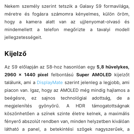
Nekem személy szerint tetszik a Galaxy S9 formavilága,
méretre és fogásra számomra kényelmes, külön öröm,
hogy a kamera alatt van az ujjlenyomat-olvasó és
mindemellett a telefon megőrizte a tavalyi modell
jellegzetességeit.
Kijelző
Az S9 előlapján az S8-hoz hasonlóan egy
5,8 hüvelykes,
2960 x 1440 pixel
felbontású
Super AMOLED
kijelzőt
találunk, ami a
DisplayMate
szerint jelenleg a legjobb, ami
piacon van. Igaz, hogy az AMOLED még mindig hajlamos a
beégésre, ez sajnos technológiai adottság, de a
megjelenítés gyönyörű. A HDR támogatottságnak
köszönhetően a színek szinte életre kelnek, a maximális
fényerő abszolút rendben van, minden helyzetben kiválóan
látható a panel, a betekintési szögek nagyszerűek, a