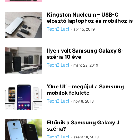
Kingston Nucleum – USB-C
elosztó laptophoz és mobilhoz is
Tech2 Laci
-
ápr 15, 2019
Ilyen volt Samsung Galaxy S-
széria 10 éve
Tech2 Laci
-
márc 22, 2019
‘One UI’ – megújul a Samsung
mobilok felülete
Tech2 Laci
-
nov 8, 2018
Eltűnik a Samsung Galaxy J
széria?
Tech2 Laci
-
szept 18, 2018