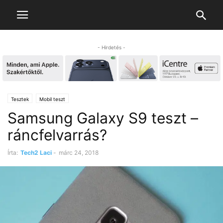
- Hirdetés -
Tesztek
Mobil teszt
Samsung Galaxy S9 teszt –
ráncfelvarrás?
Írta:
Tech2 Laci
-
márc 24, 2018