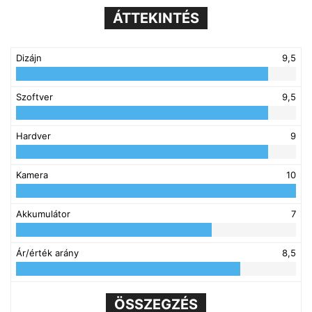
ÁTTEKINTÉS
Dizájn
9,5
Szoftver
9,5
Hardver
9
Kamera
10
Akkumulátor
7
Ár/érték arány
8,5
ÖSSZEGZÉS