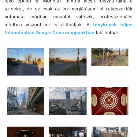
lévő épület is. Mondjuk mintha kicsit túlszaturálná a
színeket, de ez csak az én meglátásom. A rekeszérték
automata módban magától változik, professzionális
módban viszont mi is állíthatjuk. A
f
ényképek teljes
felbontásban Google Drive mappánkban
találhatóak.