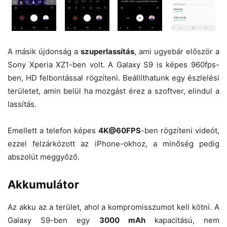
A másik újdonság a
szuperlassítás
, ami ugyebár először a
Sony Xperia XZ1-ben volt. A Galaxy S9 is képes 960fps-
ben, HD felbontással rögzíteni. Beállíthatunk egy észlelési
területet, amin belül ha mozgást érez a szoftver, elindul a
lassítás.
Emellett a telefon képes
4K@60FPS
-ben rögzíteni videót,
ezzel felzárkózott az iPhone-okhoz, a minőség pedig
abszolút meggyőző.
Akkumulátor
Az akku az a terület, ahol a kompromisszumot kell kötni. A
Galaxy S9-ben egy
3000 mAh
kapacitású, nem