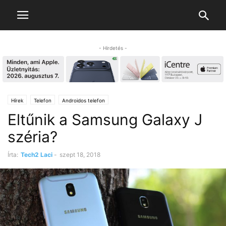
- Hirdetés -
Hírek
Telefon
Androidos telefon
Eltűnik a Samsung Galaxy J
széria?
Írta:
Tech2 Laci
-
szept 18, 2018