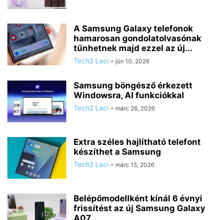
A Samsung Galaxy telefonok
hamarosan gondolatolvasónak
tűnhetnek majd ezzel az új...
Tech2 Laci
-
jún 10, 2026
Samsung böngésző érkezett
Windowsra, AI funkciókkal
Tech2 Laci
-
márc 26, 2026
Extra széles hajlítható telefont
készíthet a Samsung
Tech2 Laci
-
márc 15, 2026
Belépőmodellként kínál 6 évnyi
frissítést az új Samsung Galaxy
A07