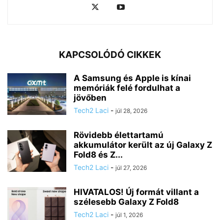
KAPCSOLÓDÓ CIKKEK
A Samsung és Apple is kínai
memóriák felé fordulhat a
jövőben
Tech2 Laci
-
júl 28, 2026
Rövidebb élettartamú
akkumulátor került az új Galaxy Z
Fold8 és Z...
Tech2 Laci
-
júl 27, 2026
HIVATALOS! Új formát villant a
szélesebb Galaxy Z Fold8
Tech2 Laci
-
júl 1, 2026