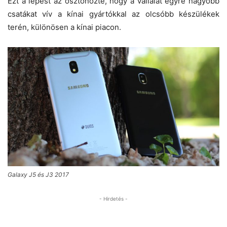
Ezt a lépést az ösztönözte, hogy a vállalat egyre nagyobb
csatákat vív a kínai gyártókkal az olcsóbb készülékek
terén, különösen a kínai piacon.
Galaxy J5 és J3 2017
- Hirdetés -