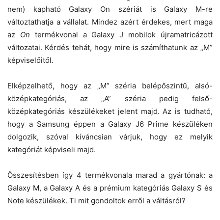
nem) kapható Galaxy On szériát is Galaxy M-re
változtathatja a vállalat. Mindez azért érdekes, mert maga
az
On
termékvonal a Galaxy J mobilok újramatricázott
változatai. Kérdés tehát, hogy mire is számíthatunk az „M”
képviselőitől.
Elképzelhető, hogy az „M” széria belépőszintű, alsó-
középkategóriás, az „A” széria pedig felső-
középkategóriás készülékeket jelent majd. Az is tudható,
hogy a Samsung éppen a Galaxy J6 Prime készüléken
dolgozik, szóval kíváncsian várjuk, hogy ez melyik
kategóriát képviseli majd.
Összesítésben így 4 termékvonala marad a gyártónak: a
Galaxy M, a Galaxy A és a prémium kategóriás Galaxy S és
Note készülékek. Ti mit gondoltok erről a váltásról?