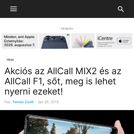
- Hirdetés -
Hírek
Akciós az AllCall MIX2 és az
AllCall F1, sőt, meg is lehet
nyerni ezeket!
Írta:
Tamás Zsolt
-
ápr 26, 2018