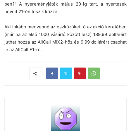
ben?” A nyereményjáték május 20-ig tart, a nyertesek
neveit 21-én teszik közzé.
Aki inkább megvenné az eszközöket, ő az akció keretében
(már ha az első 1000 vásárló között lesz) 189,99 dollárért
juthat hozzá az AllCall MIX2-höz és 9,99 dollárért csaphat
le az AllCall F1-re.