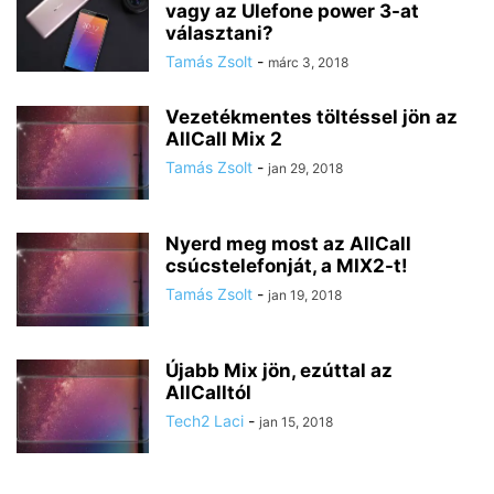
vagy az Ulefone power 3-at
választani?
Tamás Zsolt
-
márc 3, 2018
Vezetékmentes töltéssel jön az
AllCall Mix 2
Tamás Zsolt
-
jan 29, 2018
Nyerd meg most az AllCall
csúcstelefonját, a MIX2-t!
Tamás Zsolt
-
jan 19, 2018
Újabb Mix jön, ezúttal az
AllCalltól
Tech2 Laci
-
jan 15, 2018