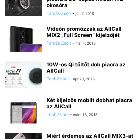
okosóra
Tamás Zsolt
-
jún 7, 2018
Videón promózzák az AllCall
MIX2 „Full Screen” kijelzőjét
Tamás Zsolt
-
máj 4, 2018
10W-os Qi töltőt dob piacra az
AllCall
Tech2 Laci
-
ápr 23, 2018
Két kijelzős mobilt dobhat piacra
az AllCall
Tech2 Laci
-
márc 13, 2018
Miért érdemes az AllCall MIX3-at