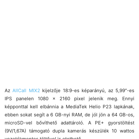
Az
AllCall MIX2
kijelzője 18:9-es képarányú, az 5,99″-es
IPS panelen 1080 x 2160 pixel jelenik meg. Ennyi
képponttal kell elbánnia a MediaTek Helio P23 lapkának,
ebben sokat segít a 6 GB-nyi RAM, de jól jön a 64 GB-os,
microSD-vel bővíthető adattároló. A PE+ gyorstöltést
(9V/1,67A) támogató dupla kamerás készülék 10 wattos
vezetékmentes töltővel is etethető.