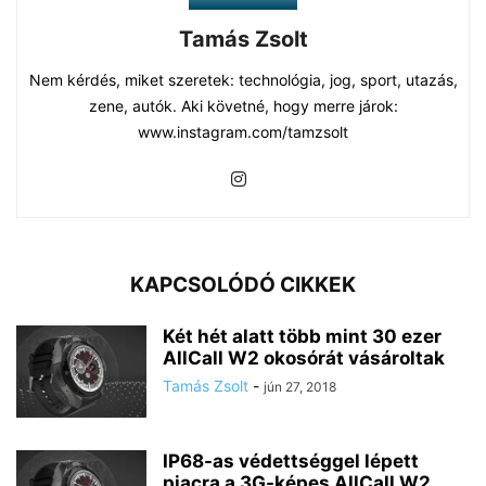
Tamás Zsolt
Nem kérdés, miket szeretek: technológia, jog, sport, utazás,
zene, autók. Aki követné, hogy merre járok:
www.instagram.com/tamzsolt
KAPCSOLÓDÓ CIKKEK
Két hét alatt több mint 30 ezer
AllCall W2 okosórát vásároltak
Tamás Zsolt
-
jún 27, 2018
IP68-as védettséggel lépett
piacra a 3G-képes AllCall W2