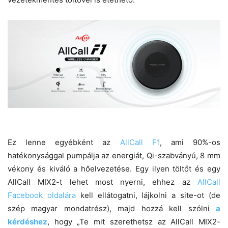
Ez lenne egyébként az
AllCall F1
, ami 90%-os
hatékonysággal pumpálja az energiát, Qi-szabványú, 8 mm
vékony és kiváló a hőelvezetése. Egy ilyen töltőt és egy
AllCall MIX2-t lehet most nyerni, ehhez az
AllCall
Facebook oldalára
kell ellátogatni, lájkolni a site-ot (de
szép magyar mondatrész), majd hozzá kell szólni
a
kérdéshez
, hogy „Te mit szerethetsz az AllCall MIX2-