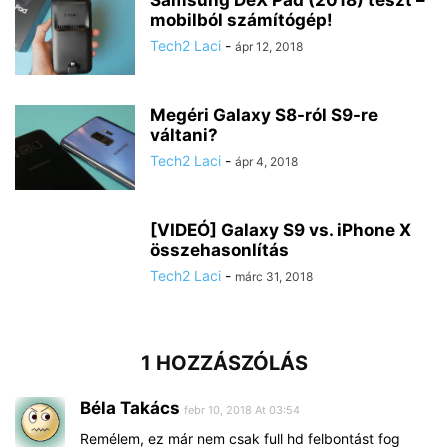
Samsung DeX Pad (2018) teszt –
mobilból számítógép!
Tech2 Laci
-
ápr 12, 2018
Megéri Galaxy S8-ról S9-re
váltani?
Tech2 Laci
-
ápr 4, 2018
[VIDEÓ] Galaxy S9 vs. iPhone X
összehasonlítás
Tech2 Laci
-
márc 31, 2018
1 HOZZÁSZÓLÁS
Béla Takács
febr 10, 2018 At 03:54
Remélem, ez már nem csak full hd felbontást fog