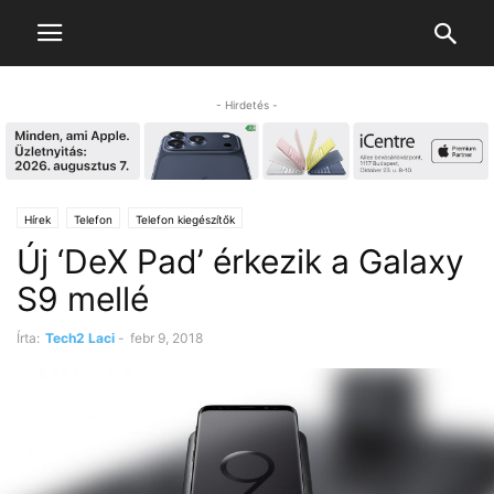
- Hirdetés -
Hírek
Telefon
Telefon kiegészítők
Új ‘DeX Pad’ érkezik a Galaxy
S9 mellé
Írta:
Tech2 Laci
-
febr 9, 2018