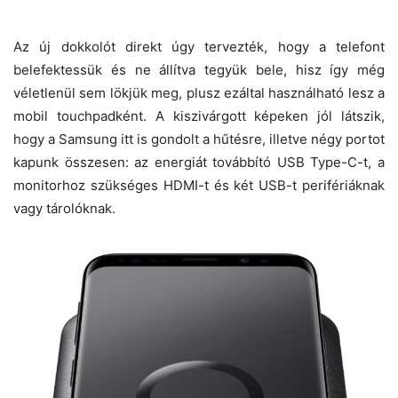
Az új dokkolót direkt úgy tervezték, hogy a telefont
belefektessük és ne állítva tegyük bele, hisz így még
véletlenül sem lökjük meg, plusz ezáltal használható lesz a
mobil touchpadként. A kiszivárgott képeken jól látszik,
hogy a Samsung itt is gondolt a hűtésre, illetve négy portot
kapunk összesen: az energiát továbbító USB Type-C-t, a
monitorhoz szükséges HDMI-t és két USB-t perifériáknak
vagy tárolóknak.