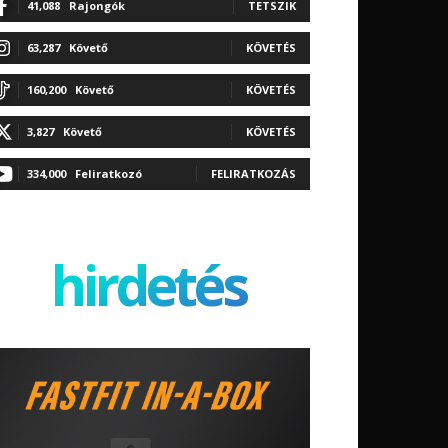
41,088
Rajongók
TETSZIK
63,287
Követő
KÖVETÉS
160,200
Követő
KÖVETÉS
3,827
Követő
KÖVETÉS
334,000
Feliratkozó
FELIRATKOZÁS
hirdetés