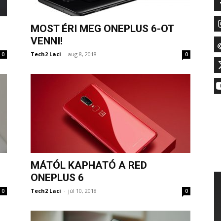
MOST ÉRI MEG ONEPLUS 6-OT
VENNI!
Tech2 Laci
-
aug 8, 2018
0
0
MÁTÓL KAPHATÓ A RED
ONEPLUS 6
Tech2 Laci
-
júl 10, 2018
0
0