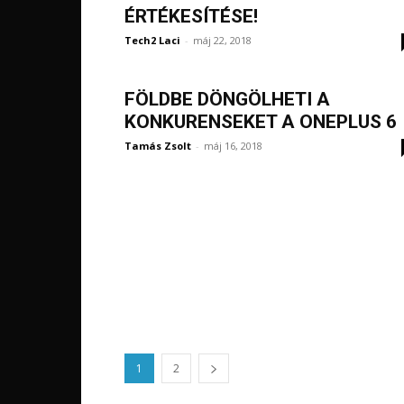
ÉRTÉKESÍTÉSE!
Tech2 Laci
-
máj 22, 2018
FÖLDBE DÖNGÖLHETI A
KONKURENSEKET A ONEPLUS 6
Tamás Zsolt
-
máj 16, 2018
1
2