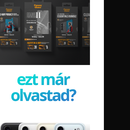
ezt már
olvastad?