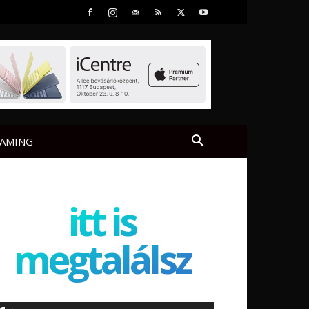
AMING
itt is
megtalálsz