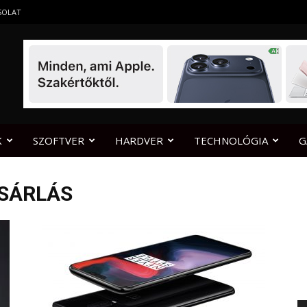
SOLAT
K
SZOFTVER
HARDVER
TECHNOLÓGIA
G
ÁSÁRLÁS