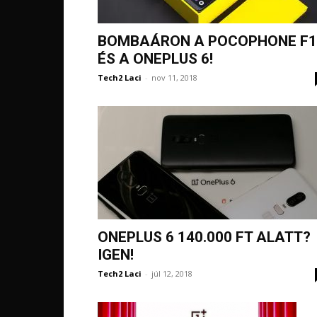
BOMBAÁRON A POCOPHONE F1
ÉS A ONEPLUS 6!
Tech2 Laci
-
nov 11, 2018
ONEPLUS 6 140.000 FT ALATT?
IGEN!
Tech2 Laci
-
júl 12, 2018