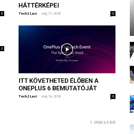
HÁTTÉRKÉPEI
Tech2 Laci
-
máj 17, 2018
0
0
2
ITT KÖVETHETED ÉLŐBEN A
ONEPLUS 6 BEMUTATÓJÁT
Tech2 Laci
-
máj 16, 2018
0
1. oldal a 2-ból