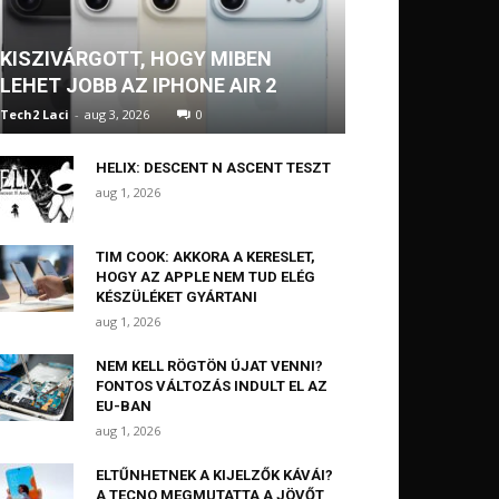
KISZIVÁRGOTT, HOGY MIBEN
LEHET JOBB AZ IPHONE AIR 2
Tech2 Laci
-
aug 3, 2026
0
HELIX: DESCENT N ASCENT TESZT
aug 1, 2026
TIM COOK: AKKORA A KERESLET,
HOGY AZ APPLE NEM TUD ELÉG
KÉSZÜLÉKET GYÁRTANI
aug 1, 2026
NEM KELL RÖGTÖN ÚJAT VENNI?
FONTOS VÁLTOZÁS INDULT EL AZ
EU-BAN
aug 1, 2026
ELTŰNHETNEK A KIJELZŐK KÁVÁI?
A TECNO MEGMUTATTA A JÖVŐT