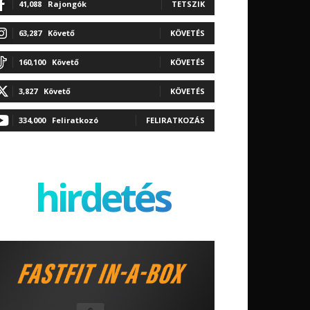
41,088
Rajongók
TETSZIK
63,287
Követő
KÖVETÉS
160,100
Követő
KÖVETÉS
3,827
Követő
KÖVETÉS
334,000
Feliratkozó
FELIRATKOZÁS
hirdetés