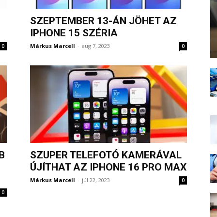
SZEPTEMBER 13-ÁN JÖHET AZ
IPHONE 15 SZÉRIA
Márkus Marcell
-
aug 7, 2023
0
0
B
SZUPER TELEFOTÓ KAMERÁVAL
ÚJÍTHAT AZ IPHONE 16 PRO MAX
Márkus Marcell
-
júl 22, 2023
0
0