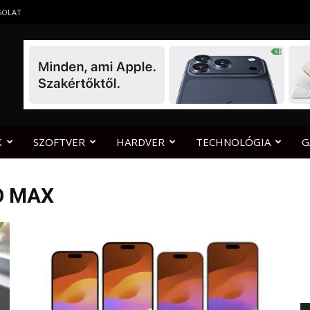
SOLAT
K
SZOFTVER
HARDVER
TECHNOLÓGIA
G
O MAX