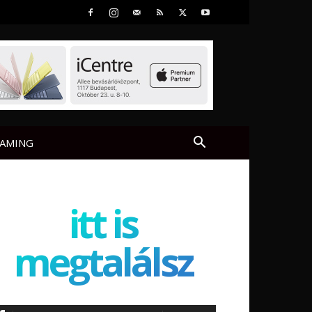
AMING
itt is
megtalálsz