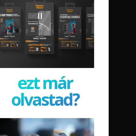
ezt már
olvastad?