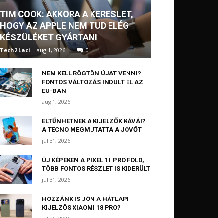
TIM COOK: AKKORA A KERESLET,
HOGY AZ APPLE NEM TUD ELÉG
KÉSZÜLÉKET GYÁRTANI
Tech2 Laci
-
aug 1, 2026
0
NEM KELL RÖGTÖN ÚJAT VENNI?
FONTOS VÁLTOZÁS INDULT EL AZ
EU-BAN
aug 1, 2026
ELTŰNHETNEK A KIJELZŐK KÁVÁI?
A TECNO MEGMUTATTA A JÖVŐT
júl 31, 2026
ÚJ KÉPEKEN A PIXEL 11 PRO FOLD,
TÖBB FONTOS RÉSZLET IS KIDERÜLT
júl 31, 2026
HOZZÁNK IS JÖN A HÁTLAPI
KIJELZŐS XIAOMI 18 PRO?