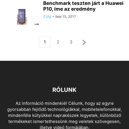
Benchmark teszten járt a Huawei
P10, íme az eredmény
Zola
-
febr 15, 2017
1
2
3
RÓLUNK
Az információ mindenkié! Célunk, hogy az egyre
gyorsabban fejlődő technológiákkal, mobiletelefonokkal,
mindenféle kütyükkel naprakészek legyetek, különböző
termékeket ismertethessünk meg veletek szövegesen,
illetve videó formájában.