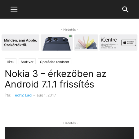
- Hirdetés -
Hírek
Szoftver
Operációs rendszer
Nokia 3 – érkezőben az
Android 7.1.1 frissítés
Írta:
Tech2 Laci
-
aug 1, 2017
- Hirdetés -