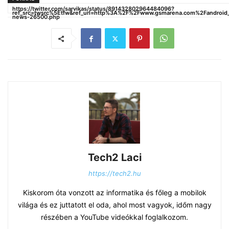
https://twitter.com/sarvikas/status/891432802964484096?
ref_src=twsrc%5Etfw&ref_url=http%3A%2F%2Fwww.gsmarena.com%2Fandroid_7
news-26500.php
Tech2 Laci
https://tech2.hu
Kiskorom óta vonzott az informatika és főleg a mobilok
világa és ez juttatott el oda, ahol most vagyok, időm nagy
részében a YouTube videókkal foglalkozom.