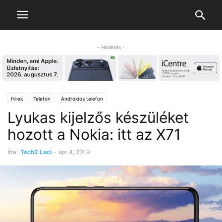
- Hirdetés -
Hírek
Telefon
Androidos telefon
Lyukas kijelzős készüléket
hozott a Nokia: itt az X71
Írta:
Tech2 Laci
-
ápr 4, 2019