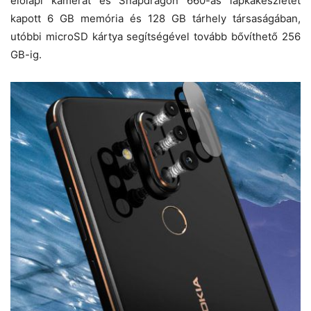
előlapi kamerát és Snapdragon 660-as lapkakészletet
kapott 6 GB memória és 128 GB tárhely társaságában,
utóbbi microSD kártya segítségével tovább bővíthető 256
GB-ig.