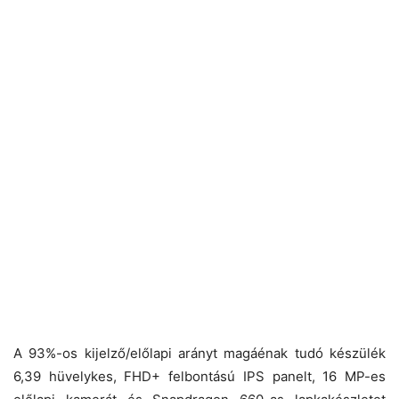
A 93%-os kijelző/előlapi arányt magáénak tudó készülék
6,39 hüvelykes, FHD+ felbontású IPS panelt, 16 MP-es