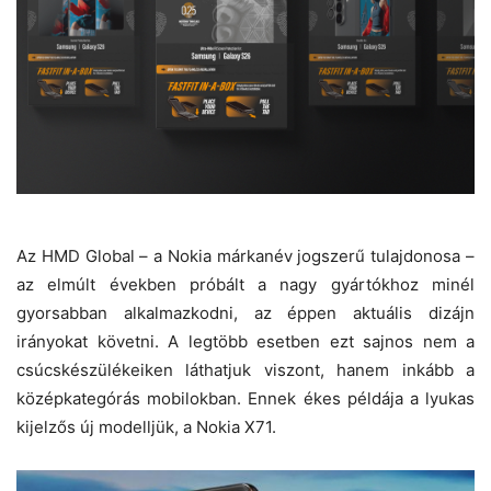
Az HMD Global – a Nokia márkanév jogszerű tulajdonosa –
az elmúlt években próbált a nagy gyártókhoz minél
gyorsabban alkalmazkodni, az éppen aktuális dizájn
irányokat követni. A legtöbb esetben ezt sajnos nem a
csúcskészülékeiken láthatjuk viszont, hanem inkább a
középkategórás mobilokban. Ennek ékes példája a lyukas
kijelzős új modelljük, a Nokia X71.