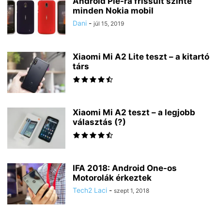
Android Pie-ra frissült szinte
minden Nokia mobil
Dani
-
júl 15, 2019
Xiaomi Mi A2 Lite teszt – a kitartó
társ
Xiaomi Mi A2 teszt – a legjobb
választás (?)
IFA 2018: Android One-os
Motorolák érkeztek
Tech2 Laci
-
szept 1, 2018