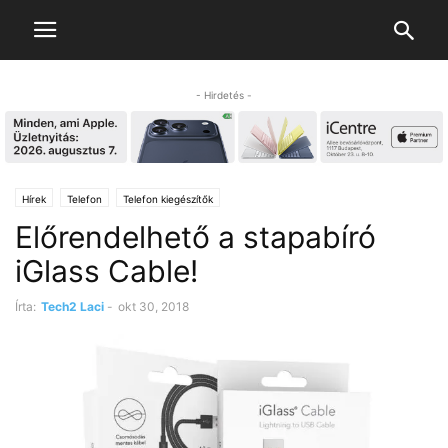
- Hirdetés -
Hírek
Telefon
Telefon kiegészítők
Előrendelhető a stapabíró
iGlass Cable!
Írta:
Tech2 Laci
-
okt 30, 2018