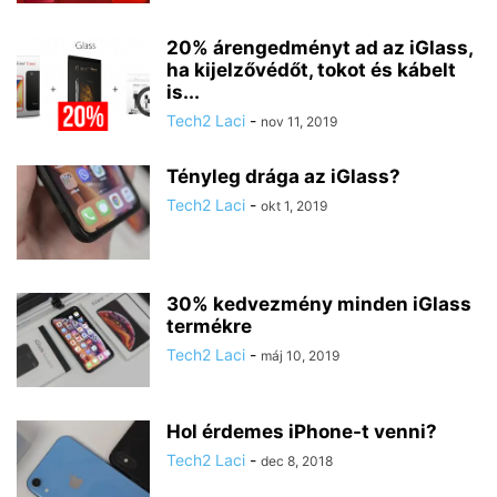
20% árengedményt ad az iGlass,
ha kijelzővédőt, tokot és kábelt
is...
Tech2 Laci
-
nov 11, 2019
Tényleg drága az iGlass?
Tech2 Laci
-
okt 1, 2019
30% kedvezmény minden iGlass
termékre
Tech2 Laci
-
máj 10, 2019
Hol érdemes iPhone-t venni?
Tech2 Laci
-
dec 8, 2018