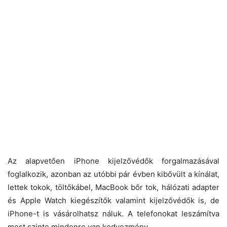
Az
alapvetően iPhone kijelzővédők forgalmazásával
foglalkozik, azonban az utóbbi pár évben kibővült a kínálat,
lettek tokok, töltőkábel, MacBook bőr tok, hálózati adapter
és Apple Watch kiegészítők valamint kijelzővédők is, de
iPhone-t is vásárolhatsz náluk. A telefonokat leszámítva
most szinte mindenre van kedvezmény.