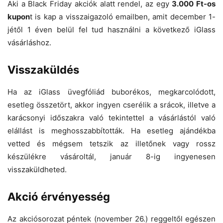
Aki a Black Friday akciók alatt rendel, az egy
3.000 Ft-os
kupon
t is kap a visszaigazoló emailben, amit december 1-
jétől 1 éven belül fel tud használni a következő iGlass
vásárláshoz.
Visszaküldés
Ha az iGlass üvegfóliád buborékos, megkarcolódott,
esetleg összetört, akkor ingyen cserélik a srácok, illetve a
karácsonyi időszakra való tekintettel a vásárlástól való
elállást is meghosszabbították. Ha esetleg ajándékba
vetted és mégsem tetszik az illetőnek vagy rossz
készülékre vásároltál, január 8-ig ingyenesen
visszaküldheted.
Akció érvényesség
Az akciósorozat péntek (november 26.) reggeltől egészen