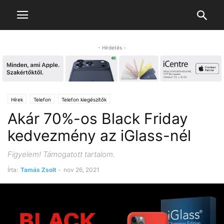
- Hirdetés -
Hírek
Telefon
Telefon kiegészítők
Akár 70%-os Black Friday
kedvezmény az iGlass-nél
Figyelem! Támogatott tartalom.
Írta:
Tamás Zsolt
-
nov 26, 2021