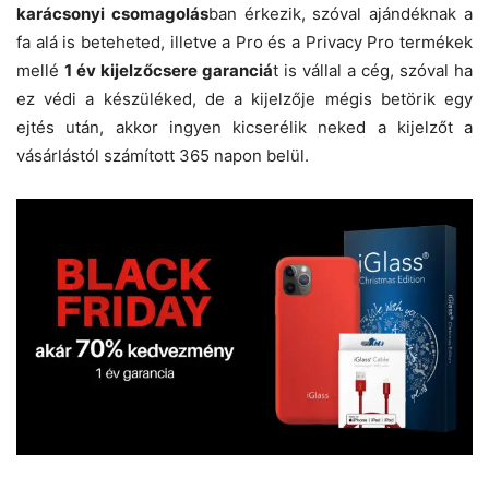
karácsonyi csomagolás
ban érkezik, szóval ajándéknak a
fa alá is beteheted, illetve a Pro és a Privacy Pro termékek
mellé
1 év kijelzőcsere garanciá
t is vállal a cég, szóval ha
ez védi a készüléked, de a kijelzője mégis betörik egy
ejtés után, akkor ingyen kicserélik neked a kijelzőt a
vásárlástól számított 365 napon belül.