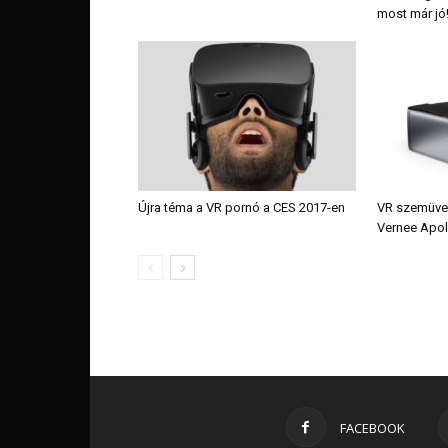
most már jó
Újra téma a VR pornó a CES 2017-en
VR szemüveg
Vernee Apol
FACEBOOK