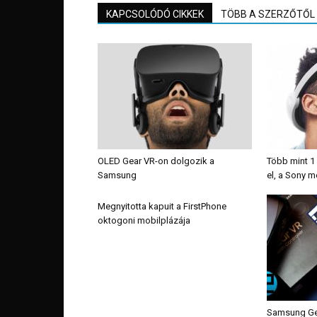
KAPCSOLÓDÓ CIKKEK
TÖBB A SZERZŐTŐL
OLED Gear VR-on dolgozik a
Több mint 1 
Samsung
el, a Sony 
Megnyitotta kapuit a FirstPhone
oktogoni mobilplázája
Samsung Gea