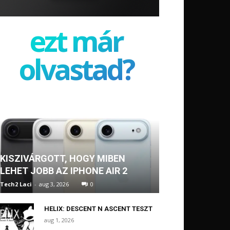
ezt már
olvastad?
KISZIVÁRGOTT, HOGY MIBEN
LEHET JOBB AZ IPHONE AIR 2
Tech2 Laci
-
aug 3, 2026
0
HELIX: DESCENT N ASCENT TESZT
aug 1, 2026