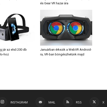
!
és Gear VR hazai ára
 jár az első 200 db
Januárban érkezik a WebVR Android-
lo-hoz
ra, VR-ban böngészhetünk majd
INSTAGRAM
MAIL
RSS
X