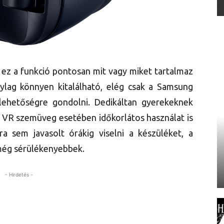
ez a funkció pontosan mit vagy miket tartalmaz
ylag könnyen kitalálható, elég csak a Samsung
ehetőségre gondolni. Dedikáltan gyerekeknek
 a VR szemüveg esetében időkorlátos használat is
a sem javasolt órákig viselni a készüléket, a
még sérülékenyebbek.
- Hirdetés -