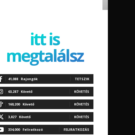
itt is
megtalálsz
41,088
Rajongók
TETSZIK
63,287
Követő
KÖVETÉS
160,200
Követő
KÖVETÉS
3,827
Követő
KÖVETÉS
334,000
Feliratkozó
FELIRATKOZÁS