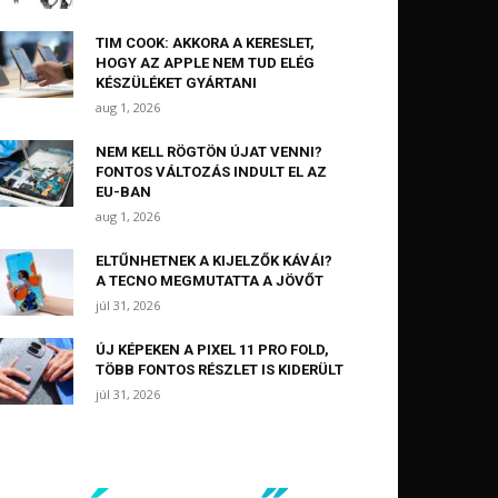
TIM COOK: AKKORA A KERESLET,
HOGY AZ APPLE NEM TUD ELÉG
KÉSZÜLÉKET GYÁRTANI
aug 1, 2026
NEM KELL RÖGTÖN ÚJAT VENNI?
FONTOS VÁLTOZÁS INDULT EL AZ
EU-BAN
aug 1, 2026
ELTŰNHETNEK A KIJELZŐK KÁVÁI?
A TECNO MEGMUTATTA A JÖVŐT
júl 31, 2026
ÚJ KÉPEKEN A PIXEL 11 PRO FOLD,
TÖBB FONTOS RÉSZLET IS KIDERÜLT
júl 31, 2026