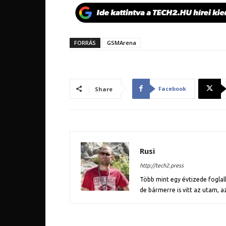
FORRÁS
GSMArena
Facebook
Share
Rusi
http://tech2.press
Több mint egy évtizede fogl
de bármerre is vitt az utam, a