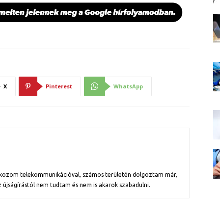
X
Pinterest
WhatsApp
alkozom telekommunikációval, számos területén dolgoztam már,
z újságírástól nem tudtam és nem is akarok szabadulni.