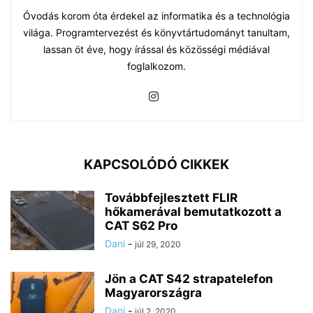
Óvodás korom óta érdekel az informatika és a technológia
világa. Programtervezést és könyvtártudományt tanultam,
lassan öt éve, hogy írással és közösségi médiával
foglalkozom.
KAPCSOLÓDÓ CIKKEK
Továbbfejlesztett FLIR
hőkamerával bemutatkozott a
CAT S62 Pro
Dani
-
júl 29, 2020
Jön a CAT S42 strapatelefon
Magyarországra
Dani
-
júl 2, 2020