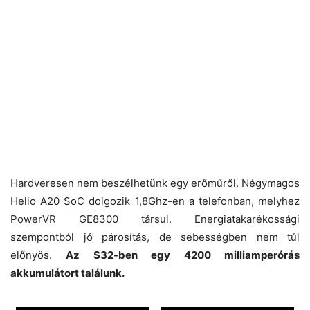
Hardveresen nem beszélhetünk egy erőműről. Négymagos
Helio A20 SoC dolgozik 1,8Ghz-en a telefonban, melyhez
PowerVR GE8300 társul. Energiatakarékossági
szempontból jó párosítás, de sebességben nem túl
előnyös.
Az S32-ben egy 4200 milliamperórás
akkumulátort találunk.