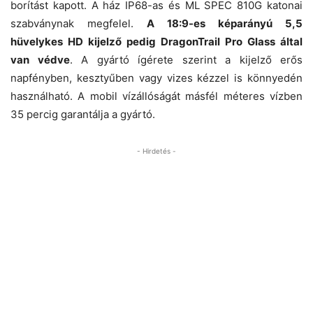
borítást kapott. A ház IP68-as és ML SPEC 810G katonai
szabványnak megfelel.
A 18:9-es képarányú 5,5
hüvelykes HD kijelző pedig DragonTrail Pro Glass által
van védve
. A gyártó ígérete szerint a kijelző erős
napfényben, kesztyűben vagy vizes kézzel is könnyedén
használható. A mobil vízállóságát másfél méteres vízben
35 percig garantálja a gyártó.
- Hirdetés -