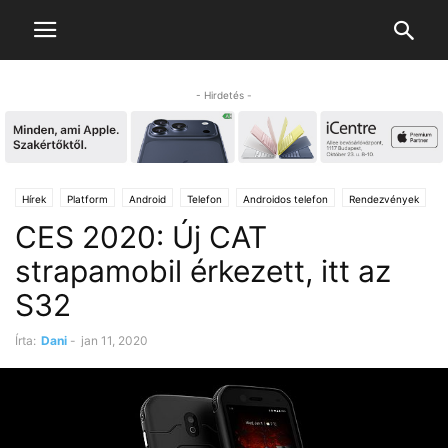
- Hirdetés -
Hírek
Platform
Android
Telefon
Androidos telefon
Rendezvények
CES 2020: Új CAT
CES
strapamobil érkezett, itt az
S32
Írta:
Dani
-
jan 11, 2020