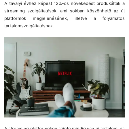
A tavalyi évhez képest 12%-os növekedést produkáltak a
streaming szolgáltatások, ami sokban köszönhető az új
platformok megjelenésének, illetve a folyamatos
tartalomszolgáltatásnak.
A streaming platformokon szinte mindig van új tartalom, és