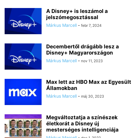
A Disney+ is leszámol a
jelszómegosztással
Márkus Marcell
-
febr 7, 2024
Decembertől drágább lesz a
Disney+ Magyarországon
Márkus Marcell
-
nov 11, 2023
Max lett az HBO Max az Egyesült
Államokban
Márkus Marcell
-
máj 30, 2023
Megváltoztatja a színészek
életkorát a Disney új
mesterséges intelligenciája
Márkus Marcell
-
dec 1, 2022