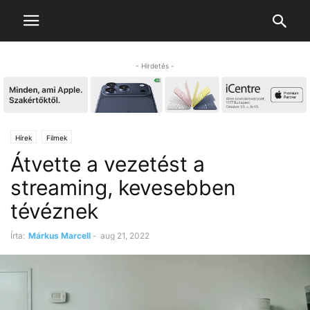
- Hirdetés -
Hírek
Filmek
Átvette a vezetést a
streaming, kevesebben
tévéznek
Írta:
Márkus Marcell
-
aug 21, 2022