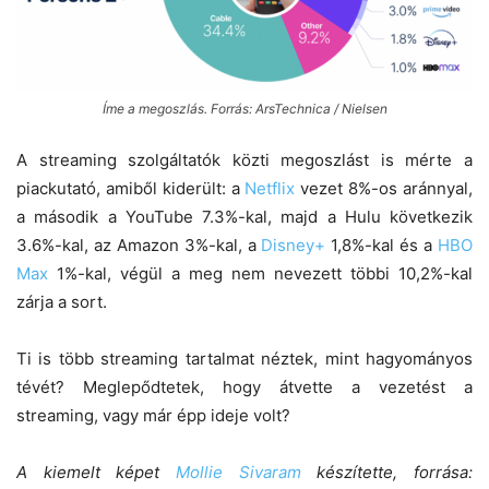
Íme a megoszlás. Forrás: ArsTechnica / Nielsen
A streaming szolgáltatók közti megoszlást is mérte a
piackutató, amiből kiderült: a
Netflix
vezet 8%-os aránnyal,
a második a YouTube 7.3%-kal, majd a Hulu következik
3.6%-kal, az Amazon 3%-kal, a
Disney+
1,8%-kal és a
HBO
Max
1%-kal, végül a meg nem nevezett többi 10,2%-kal
zárja a sort.
Ti is több streaming tartalmat néztek, mint hagyományos
tévét? Meglepődtetek, hogy átvette a vezetést a
streaming, vagy már épp ideje volt?
A kiemelt képet
Mollie Sivaram
készítette, forrása: