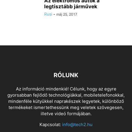
Az elektromos autók a
legtisztább járművek
Rusi
-
máj 25, 2017
RÓLUNK
Az információ mindenkié! Célunk, hogy az egyre
gyorsabban fejlődő technológiákkal, mobiletelefonokkal,
mindenféle kütyükkel naprakészek legyetek, különböző
termékeket ismertethessünk meg veletek szövegesen,
illetve videó formájában.
Kapcsolat:
info@tech2.hu