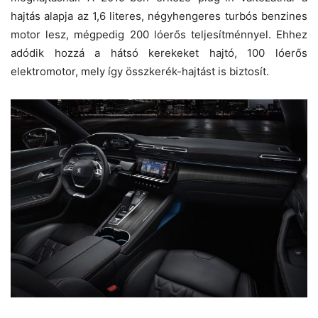
hajtás alapja az 1,6 literes, négyhengeres turbós benzines
motor lesz, mégpedig 200 lóerős teljesítménnyel. Ehhez
adódik hozzá a hátsó kerekeket hajtó, 100 lóerős
elektromotor, mely így összkerék-hajtást is biztosít.