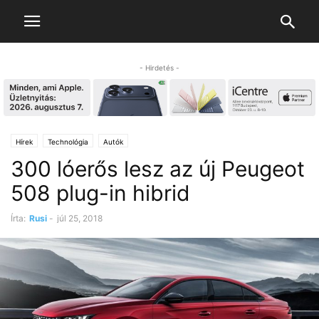
- Hirdetés -
Hírek
Technológia
Autók
300 lóerős lesz az új Peugeot
508 plug-in hibrid
Írta:
Rusi
-
júl 25, 2018