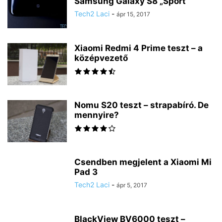
Samsung Galaxy S8 „Sport”
Tech2 Laci
-
ápr 15, 2017
Xiaomi Redmi 4 Prime teszt – a
középvezető
Nomu S20 teszt – strapabíró. De
mennyire?
Csendben megjelent a Xiaomi Mi
Pad 3
Tech2 Laci
-
ápr 5, 2017
BlackView BV6000 teszt –