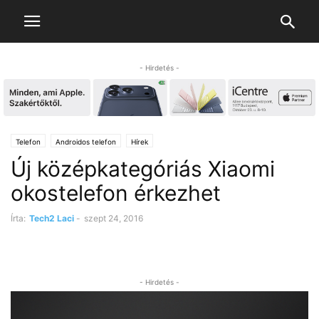
- Hirdetés -
Telefon
Androidos telefon
Hírek
Új középkategóriás Xiaomi
okostelefon érkezhet
Írta:
Tech2 Laci
-
szept 24, 2016
- Hirdetés -