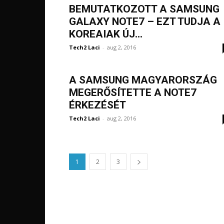
BEMUTATKOZOTT A SAMSUNG
GALAXY NOTE7 – EZT TUDJA A
KOREAIAK ÚJ...
Tech2 Laci
-
aug 2, 2016
A SAMSUNG MAGYARORSZÁG
MEGERŐSÍTETTE A NOTE7
ÉRKEZÉSÉT
Tech2 Laci
-
aug 2, 2016
1
2
3