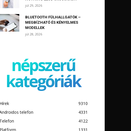
júl 29, 2026
BLUETOOTH FÜLHALLGATÓK –
MEGBÍZHATÓ ÉS KÉNYELMES
MODELLEK
júl 28, 2026
népszerű
kategóriák
Hírek
9310
Androidos telefon
4331
Telefon
4122
Platform
1331