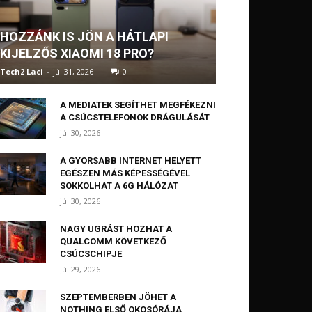
HOZZÁNK IS JÖN A HÁTLAPI
KIJELZŐS XIAOMI 18 PRO?
Tech2 Laci
-
júl 31, 2026
0
A MEDIATEK SEGÍTHET MEGFÉKEZNI
A CSÚCSTELEFONOK DRÁGULÁSÁT
júl 30, 2026
A GYORSABB INTERNET HELYETT
EGÉSZEN MÁS KÉPESSÉGÉVEL
SOKKOLHAT A 6G HÁLÓZAT
júl 30, 2026
NAGY UGRÁST HOZHAT A
QUALCOMM KÖVETKEZŐ
CSÚCSCHIPJE
júl 29, 2026
SZEPTEMBERBEN JÖHET A
NOTHING ELSŐ OKOSÓRÁJA