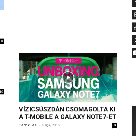
0
10
VÍZICSÚSZDÁN CSOMAGOLTA KI
A T-MOBILE A GALAXY NOTE7-ET
Tech2 Laci
-
aug 4, 2016
0