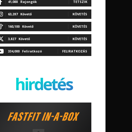
41,088
Rajongók
TETSZIK
63,287
Követő
KÖVETÉS
160,100
Követő
KÖVETÉS
3,827
Követő
KÖVETÉS
334,000
Feliratkozó
FELIRATKOZÁS
hirdetés