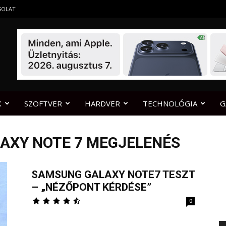
SOLAT
K
SZOFTVER
HARDVER
TECHNOLÓGIA
G
AXY NOTE 7 MEGJELENÉS
SAMSUNG GALAXY NOTE7 TESZT
– „NÉZŐPONT KÉRDÉSE”
0