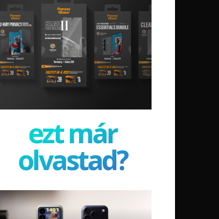
ezt már
olvastad?