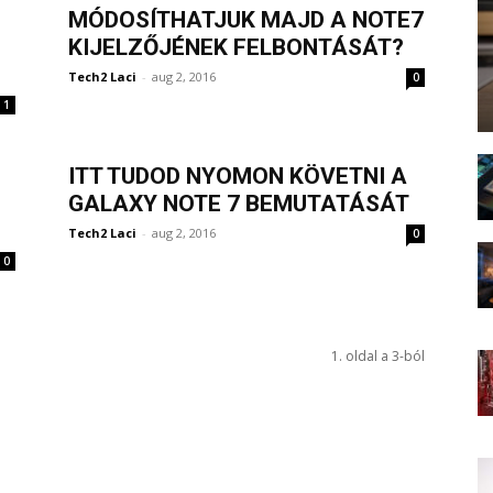
MÓDOSÍTHATJUK MAJD A NOTE7
KIJELZŐJÉNEK FELBONTÁSÁT?
Tech2 Laci
-
aug 2, 2016
0
1
ITT TUDOD NYOMON KÖVETNI A
GALAXY NOTE 7 BEMUTATÁSÁT
Tech2 Laci
-
aug 2, 2016
0
0
1. oldal a 3-ból