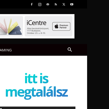
AMING
itt is
megtalálsz