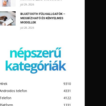
júl 29, 2026
BLUETOOTH FÜLHALLGATÓK –
MEGBÍZHATÓ ÉS KÉNYELMES
MODELLEK
júl 28, 2026
népszerű
kategóriák
Hírek
9310
Androidos telefon
4331
Telefon
4122
Platform
1331