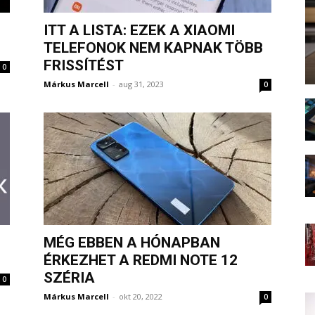
ITT A LISTA: EZEK A XIAOMI
TELEFONOK NEM KAPNAK TÖBB
FRISSÍTÉST
0
Márkus Marcell
-
aug 31, 2023
0
MÉG EBBEN A HÓNAPBAN
ÉRKEZHET A REDMI NOTE 12
SZÉRIA
0
Márkus Marcell
-
okt 20, 2022
0