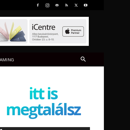
AMING
itt is
megtalálsz