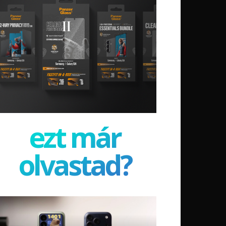
ezt már
olvastad?