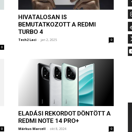
HIVATALOSAN IS
BEMUTATKOZOTT A REDMI
TURBO 4
Tech2 Laci
-
jan 2, 2025
0
0
ELADÁSI REKORDOT DÖNTÖTT A
REDMI NOTE 14 PRO+
Márkus Marcell
-
okt 8, 2024
0
0