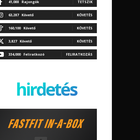
41,088
Rajongók
TETSZIK
63,287
Követő
KÖVETÉS
160,100
Követő
KÖVETÉS
3,827
Követő
KÖVETÉS
334,000
Feliratkozó
FELIRATKOZÁS
hirdetés