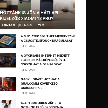
HOZZÁNK IS JÖN A HÁTLAPI
KIJELZŐS XIAOMI 18 PRO?
Tech2 Laci
-
júl 31, 2026
0
A MEDIATEK SEGÍTHET MEGFÉKEZNI
A CSÚCSTELEFONOK DRÁGULÁSÁT
júl 30, 2026
A GYORSABB INTERNET HELYETT
EGÉSZEN MÁS KÉPESSÉGÉVEL
SOKKOLHAT A 6G HÁLÓZAT
júl 30, 2026
NAGY UGRÁST HOZHAT A
QUALCOMM KÖVETKEZŐ
CSÚCSCHIPJE
júl 29, 2026
SZEPTEMBERBEN JÖHET A
NOTHING ELSŐ OKOSÓRÁJA