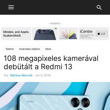
- Hirdetés -
Telefon
Androidos telefon
Hírek
108 megapixeles kamerával
debütált a Redmi 13
Írta:
Márkus Marcell
-
jún 6, 2024