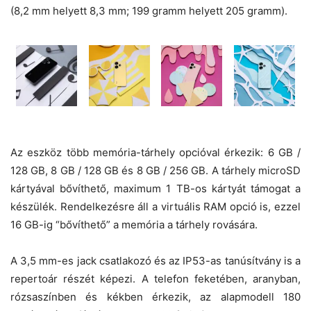
(8,2 mm helyett 8,3 mm; 199 gramm helyett 205 gramm).
Az eszköz több memória-tárhely opcióval érkezik: 6 GB /
128 GB, 8 GB / 128 GB és 8 GB / 256 GB. A tárhely microSD
kártyával bővíthető, maximum 1 TB-os kártyát támogat a
készülék. Rendelkezésre áll a virtuális RAM opció is, ezzel
16 GB-ig “bővíthető” a memória a tárhely rovására.
A 3,5 mm-es jack csatlakozó és az IP53-as tanúsítvány is a
repertoár részét képezi. A telefon feketében, aranyban,
rózsaszínben és kékben érkezik, az alapmodell 180