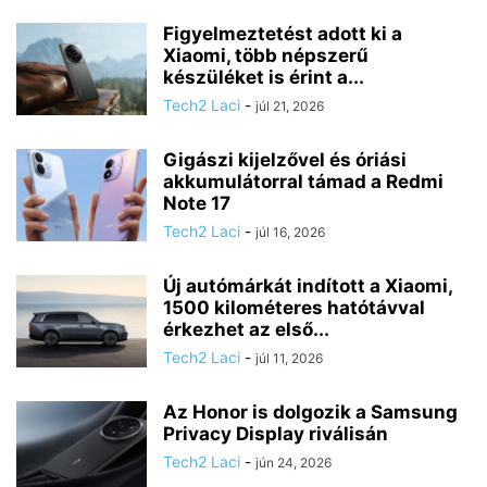
Figyelmeztetést adott ki a
Xiaomi, több népszerű
készüléket is érint a...
Tech2 Laci
-
júl 21, 2026
Gigászi kijelzővel és óriási
akkumulátorral támad a Redmi
Note 17
Tech2 Laci
-
júl 16, 2026
Új autómárkát indított a Xiaomi,
1500 kilométeres hatótávval
érkezhet az első...
Tech2 Laci
-
júl 11, 2026
Az Honor is dolgozik a Samsung
Privacy Display riválisán
Tech2 Laci
-
jún 24, 2026