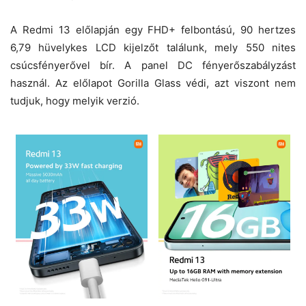
A Redmi 13 előlapján egy FHD+ felbontású, 90 hertzes
6,79 hüvelykes LCD kijelzőt találunk, mely 550 nites
csúcsfényerővel bír. A panel DC fényerőszabályzást
használ. Az előlapot Gorilla Glass védi, azt viszont nem
tudjuk, hogy melyik verzió.