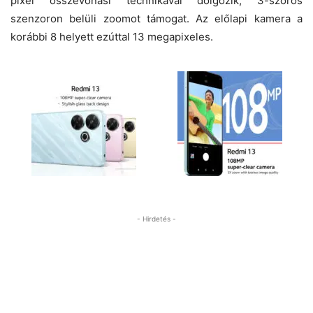
pixel összevonási technikával dolgozik, 3-szoros
szenzoron belüli zoomot támogat. Az előlapi kamera a
korábbi 8 helyett ezúttal 13 megapixeles.
- Hirdetés -