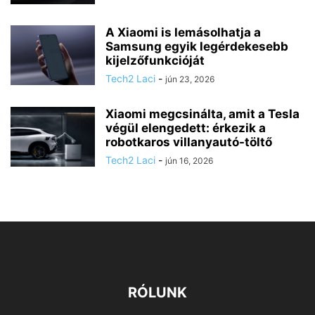
A Xiaomi is lemásolhatja a
Samsung egyik legérdekesebb
kijelzőfunkcióját
Tech2 Laci
-
jún 23, 2026
Xiaomi megcsinálta, amit a Tesla
végül elengedett: érkezik a
robotkaros villanyautó-töltő
Tech2 Laci
-
jún 16, 2026
RÓLUNK