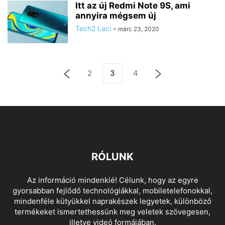
Itt az új Redmi Note 9S, ami
annyira mégsem új
Tech2 Laci
-
márc 23, 2020
2
3
4
RÓLUNK
Az információ mindenkié! Célunk, hogy az egyre
gyorsabban fejlődő technológiákkal, mobiletelefonokkal,
mindenféle kütyükkel naprakészek legyetek, különböző
termékeket ismertethessünk meg veletek szövegesen,
illetve videó formájában.