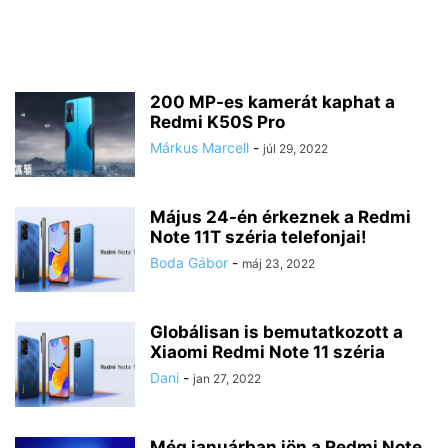
200 MP-es kamerát kaphat a
Redmi K50S Pro
Márkus Marcell
-
júl 29, 2022
Május 24-én érkeznek a Redmi
Note 11T széria telefonjai!
Boda Gábor
-
máj 23, 2022
Globálisan is bemutatkozott a
Xiaomi Redmi Note 11 széria
Dani
-
jan 27, 2022
Még januárban jön a Redmi Note