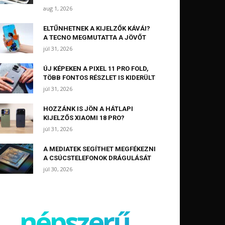
aug 1, 2026
ELTŰNHETNEK A KIJELZŐK KÁVÁI?
A TECNO MEGMUTATTA A JÖVŐT
júl 31, 2026
ÚJ KÉPEKEN A PIXEL 11 PRO FOLD,
TÖBB FONTOS RÉSZLET IS KIDERÜLT
júl 31, 2026
HOZZÁNK IS JÖN A HÁTLAPI
KIJELZŐS XIAOMI 18 PRO?
júl 31, 2026
A MEDIATEK SEGÍTHET MEGFÉKEZNI
A CSÚCSTELEFONOK DRÁGULÁSÁT
júl 30, 2026
népszerű