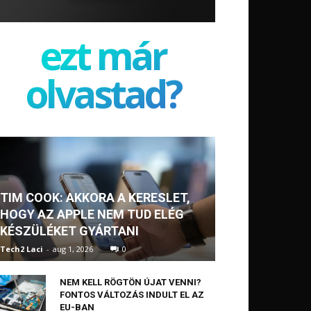
ezt már
olvastad?
TIM COOK: AKKORA A KERESLET,
HOGY AZ APPLE NEM TUD ELÉG
KÉSZÜLÉKET GYÁRTANI
Tech2 Laci
-
aug 1, 2026
0
NEM KELL RÖGTÖN ÚJAT VENNI?
FONTOS VÁLTOZÁS INDULT EL AZ
EU-BAN