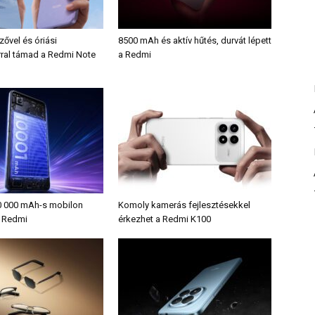
zővel és óriási
8500 mAh és aktív hűtés, durvát lépett
ral támad a Redmi Note
a Redmi
0 000 mAh-s mobilon
Komoly kamerás fejlesztésekkel
a Redmi
érkezhet a Redmi K100