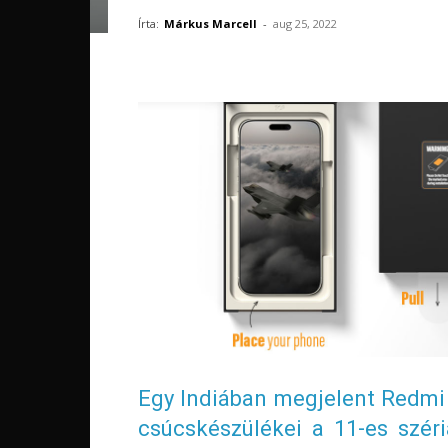
Írta:
Márkus Marcell
-
aug 25, 2022
Egy Indiában megjelent Redmi
csúcskészülékei a 11-es széri