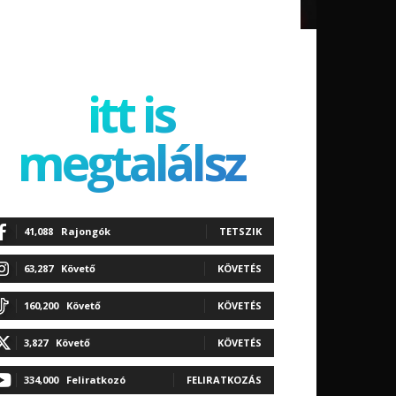
itt is
megtalálsz
41,088
Rajongók
TETSZIK
63,287
Követő
KÖVETÉS
160,200
Követő
KÖVETÉS
3,827
Követő
KÖVETÉS
334,000
Feliratkozó
FELIRATKOZÁS