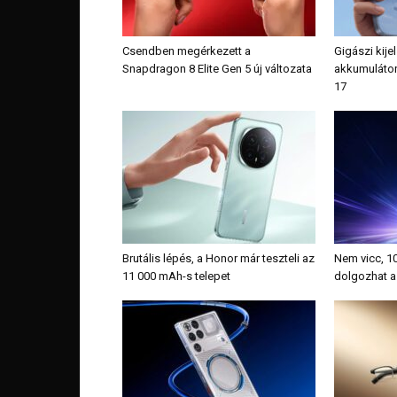
Csendben megérkezett a
Gigászi kijel
Snapdragon 8 Elite Gen 5 új változata
akkumulátor
17
Brutális lépés, a Honor már teszteli az
Nem vicc, 1
11 000 mAh-s telepet
dolgozhat 