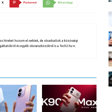
X
Pinterest
WhatsApp
os híreket hozom el nektek, de olvashattok a közösségi
gáltatókról és egyéb okoseszközökről is a Tech2.hu-n.