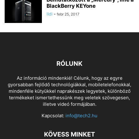
BlackBerry KEYone
Ildi
-
febr 25, 2017
RÓLUNK
Az információ mindenkié! Célunk, hogy az egyre
gyorsabban fejlődő technológiákkal, mobiletelefonokkal,
mindenféle kütyükkel naprakészek legyetek, különböző
termékeket ismertethessünk meg veletek szövegesen,
illetve videó formájában.
Kapcsolat:
info@tech2.hu
KÖVESS MINKET