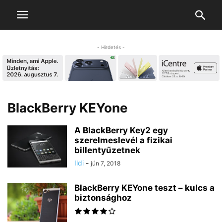
- Hirdetés -
BlackBerry KEYone
A BlackBerry Key2 egy
szerelmeslevél a fizikai
billentyűzetnek
Ildi
-
jún 7, 2018
BlackBerry KEYone teszt – kulcs a
biztonsághoz