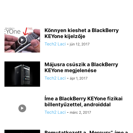
Könnyen kieshet a BlackBerry
KEYone kijelzője
Tech2 Laci
-
jún 12, 2017
Májusra csúszik a BlackBerry
KEYone megjelenése
Tech2 Laci
-
ápr 1, 2017
Íme a BlackBerry KEYone fizikai
billentyűzettel, androiddal
Tech2 Laci
-
márc 2, 2017
Bemutatkozott a „Mercury”, íme a