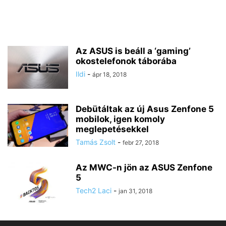
Az ASUS is beáll a ‘gaming’
okostelefonok táborába
Ildi
-
ápr 18, 2018
Debütáltak az új Asus Zenfone 5
mobilok, igen komoly
meglepetésekkel
Tamás Zsolt
-
febr 27, 2018
Az MWC-n jön az ASUS Zenfone
5
Tech2 Laci
-
jan 31, 2018