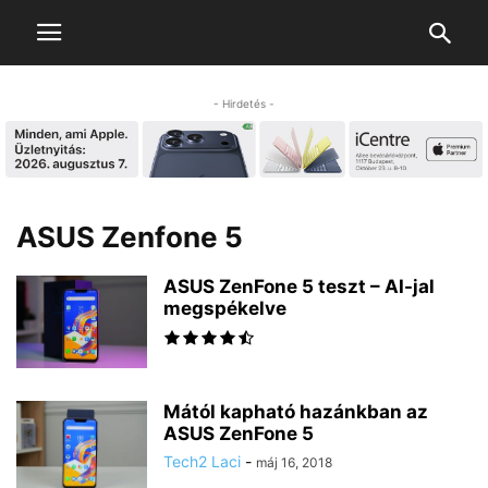
- Hirdetés -
ASUS Zenfone 5
ASUS ZenFone 5 teszt – AI-jal
megspékelve
Mától kapható hazánkban az
ASUS ZenFone 5
Tech2 Laci
-
máj 16, 2018