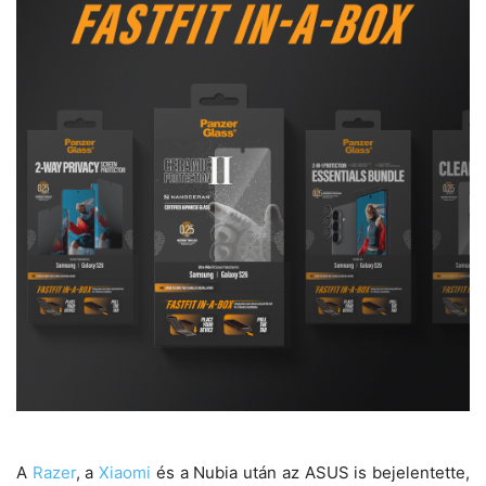
A
Razer
, a
Xiaomi
és a Nubia után az ASUS is bejelentette,