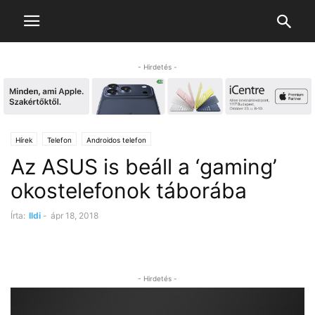
- Hirdetés -
Hírek
Telefon
Androidos telefon
Az ASUS is beáll a ‘gaming’
okostelefonok táborába
Írta:
Ildi
-
ápr 18, 2018
- Hirdetés -