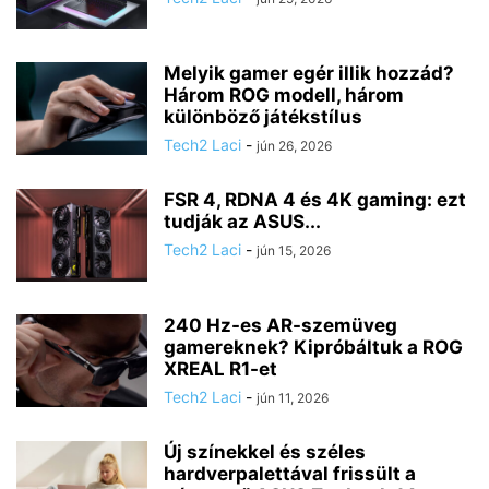
Melyik gamer egér illik hozzád?
Három ROG modell, három
különböző játékstílus
Tech2 Laci
-
jún 26, 2026
FSR 4, RDNA 4 és 4K gaming: ezt
tudják az ASUS...
Tech2 Laci
-
jún 15, 2026
240 Hz-es AR-szemüveg
gamereknek? Kipróbáltuk a ROG
XREAL R1-et
Tech2 Laci
-
jún 11, 2026
Új színekkel és széles
hardverpalettával frissült a