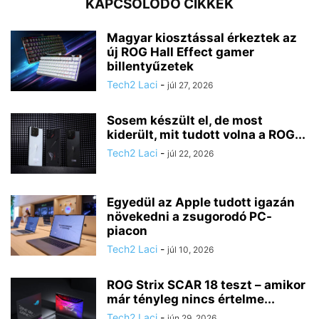
KAPCSOLÓDÓ CIKKEK
Magyar kiosztással érkeztek az
új ROG Hall Effect gamer
billentyűzetek
Tech2 Laci
-
júl 27, 2026
Sosem készült el, de most
kiderült, mit tudott volna a ROG...
Tech2 Laci
-
júl 22, 2026
Egyedül az Apple tudott igazán
növekedni a zsugorodó PC-
piacon
Tech2 Laci
-
júl 10, 2026
ROG Strix SCAR 18 teszt – amikor
már tényleg nincs értelme...
Tech2 Laci
-
jún 29, 2026