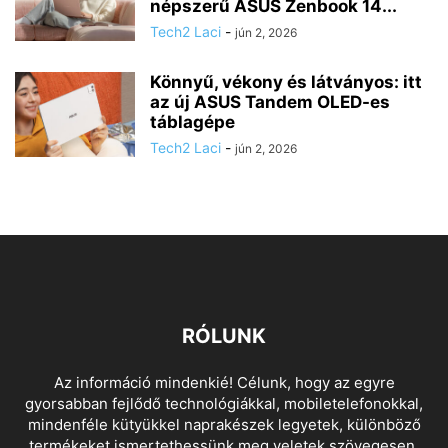
népszerű ASUS Zenbook 14...
Tech2 Laci
-
jún 2, 2026
Könnyű, vékony és látványos: itt
az új ASUS Tandem OLED-es
táblagépe
Tech2 Laci
-
jún 2, 2026
RÓLUNK
Az információ mindenkié! Célunk, hogy az egyre
gyorsabban fejlődő technológiákkal, mobiletelefonokkal,
mindenféle kütyükkel naprakészek legyetek, különböző
termékeket ismertethessünk meg veletek szövegesen,