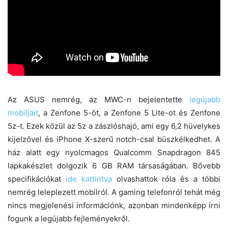
Az ASUS nemrég, az MWC-n bejelentette
legújabb
mobiljait
, a Zenfone 5-öt, a Zenfone 5 Lite-ot és Zenfone
5z-t. Ezek közül az 5z a zászlóshajó, ami egy 6,2 hüvelykes
kijelzővel és iPhone X-szerű notch-csal büszkélkedhet. A
ház alatt egy nyolcmagos Qualcomm Snapdragon 845
lapkakészlet dolgozik 6 GB RAM társaságában. Bővebb
specifikációkat
ide kattintva
olvashattok róla és a többi
nemrég leleplezett mobilról. A gaming telefonról tehát még
nincs megjelenési információnk, azonban mindenképp írni
fogunk a legújabb fejleményekről.