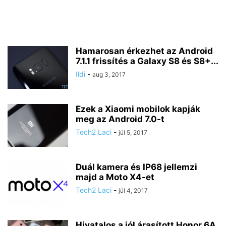
Hamarosan érkezhet az Android
7.1.1 frissítés a Galaxy S8 és S8+...
Ildi
-
aug 3, 2017
Ezek a Xiaomi mobilok kapják
meg az Android 7.0-t
Tech2 Laci
-
júl 5, 2017
Duál kamera és IP68 jellemzi
majd a Moto X4-et
Tech2 Laci
-
júl 4, 2017
Hivatalos a jól árasított Honor 6A