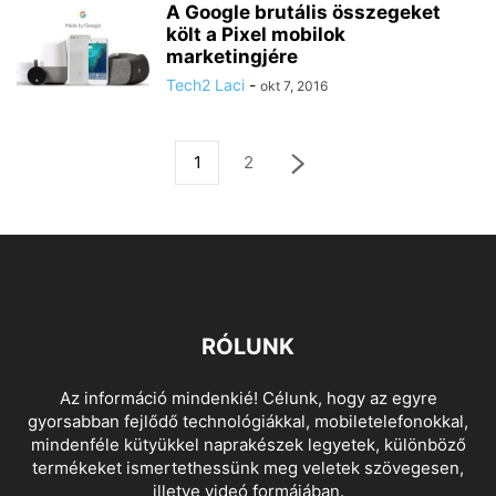
A Google brutális összegeket
költ a Pixel mobilok
marketingjére
Tech2 Laci
-
okt 7, 2016
1
2
RÓLUNK
Az információ mindenkié! Célunk, hogy az egyre
gyorsabban fejlődő technológiákkal, mobiletelefonokkal,
mindenféle kütyükkel naprakészek legyetek, különböző
termékeket ismertethessünk meg veletek szövegesen,
illetve videó formájában.