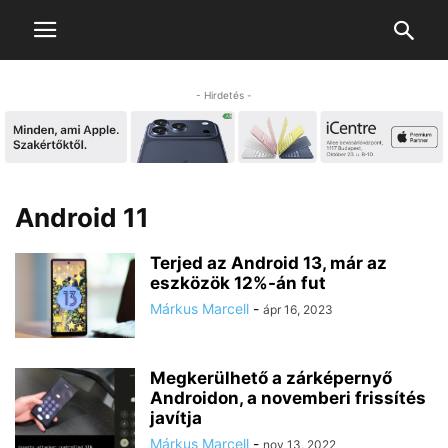
- Hirdetés -
Android 11
Terjed az Android 13, már az
eszközök 12%-án fut
Márkus Marcell
-
ápr 16, 2023
Megkerülhető a zárképernyő
Androidon, a novemberi frissítés
javítja
Márkus Marcell
-
nov 13, 2022