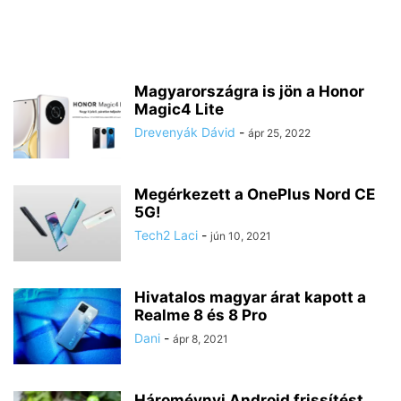
Magyarországra is jön a Honor
Magic4 Lite
Drevenyák Dávid
-
ápr 25, 2022
Megérkezett a OnePlus Nord CE
5G!
Tech2 Laci
-
jún 10, 2021
Hivatalos magyar árat kapott a
Realme 8 és 8 Pro
Dani
-
ápr 8, 2021
Háromévnyi Android frissítést