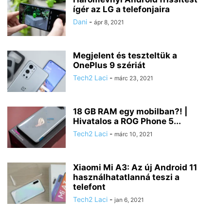
ígér az LG a telefonjaira
Dani
-
ápr 8, 2021
Megjelent és teszteltük a
OnePlus 9 szériát
Tech2 Laci
-
márc 23, 2021
18 GB RAM egy mobilban?! |
Hivatalos a ROG Phone 5...
Tech2 Laci
-
márc 10, 2021
Xiaomi Mi A3: Az új Android 11
használhatatlanná teszi a
telefont
Tech2 Laci
-
jan 6, 2021