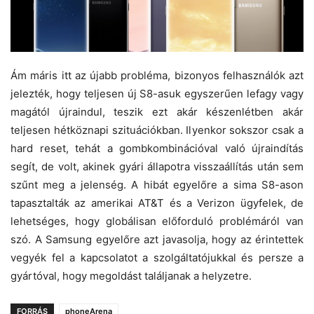
Ám máris itt az újabb probléma, bizonyos felhasználók azt
jelezték, hogy teljesen új S8-asuk egyszerűen lefagy vagy
magától újraindul, teszik ezt akár készenlétben akár
teljesen hétköznapi szituációkban. Ilyenkor sokszor csak a
hard reset, tehát a gombkombinációval való újraindítás
segít, de volt, akinek gyári állapotra visszaállítás után sem
szűnt meg a jelenség. A hibát egyelőre a sima S8-ason
tapasztalták az amerikai AT&T és a Verizon ügyfelek, de
lehetséges, hogy globálisan előforduló problémáról van
szó. A Samsung egyelőre azt javasolja, hogy az érintettek
vegyék fel a kapcsolatot a szolgáltatójukkal és persze a
gyártóval, hogy megoldást találjanak a helyzetre.
FORRÁS
phoneArena