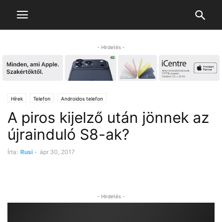
- Hirdetés -
Hírek
Telefon
Androidos telefon
A piros kijelző után jönnek az
újrainduló S8-ak?
Írta:
Rusi
-
ápr 30, 2017
- Hirdetés -