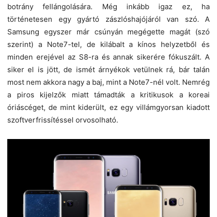
botrány fellángolására. Még inkább igaz ez, ha
történetesen egy gyártó zászlóshajójáról van szó. A
Samsung egyszer már csúnyán megégette magát (szó
szerint) a Note7-tel, de kilábalt a kínos helyzetből és
minden erejével az S8-ra és annak sikerére fókuszált. A
siker el is jött, de ismét árnyékok vetülnek rá, bár talán
most nem akkora nagy a baj, mint a Note7-nél volt. Nemrég
a piros kijelzők miatt támadták a kritikusok a koreai
óriáscéget, de mint kiderült, ez egy villámgyorsan kiadott
szoftverfrissítéssel orvosolható.