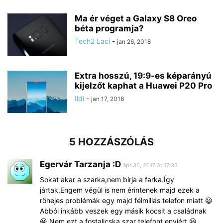
Ma ér véget a Galaxy S8 Oreo
béta programja?
Tech2 Laci
-
jan 26, 2018
Extra hosszú, 19:9-es képarányú
kijelzőt kaphat a Huawei P20 Pro
Ildi
-
jan 17, 2018
5 HOZZÁSZÓLÁS
Egervár Tarzanja :D
ápr 30, 2017 At 17:33
Sokat akar a szarka,nem bírja a farka.Így
jártak.Engem végül is nem érintenek majd ezek a
röhejes problémák egy majd félmillás telefon miatt 😀
Abból inkább veszek egy másik kocsit a családnak
😀 Nem ezt a fostalicska szar telefont enyiért 😀