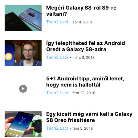
Megéri Galaxy S8-ról S9-re
váltani?
Tech2 Laci
-
ápr 4, 2018
Így telepítheted fel az Android
Oreót a Galaxy S8-adra
Tech2 Laci
-
márc 8, 2018
5+1 Android tipp, amiről lehet,
hogy nem is hallottál
Tech2 Laci
-
febr 23, 2018
Egy kicsit még várni kell a Galaxy
S8 Oreo frissítésre
Tech2 Laci
-
febr 5, 2018