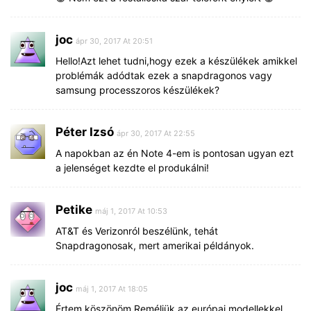
joc
ápr 30, 2017 At 20:51
Hello!Azt lehet tudni,hogy ezek a készülékek amikkel
problémák adódtak ezek a snapdragonos vagy
samsung processzoros készülékek?
Péter Izsó
ápr 30, 2017 At 22:55
A napokban az én Note 4-em is pontosan ugyan ezt
a jelenséget kezdte el produkálni!
Petike
máj 1, 2017 At 10:53
AT&T és Verizonról beszélünk, tehát
Snapdragonosak, mert amerikai példányok.
joc
máj 1, 2017 At 18:05
Értem köszönöm.Reméljük az európai modellekkel