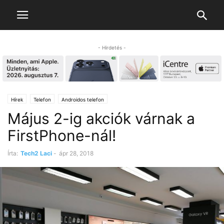
- Hirdetés -
Hírek
Telefon
Androidos telefon
Május 2-ig akciók várnak a
FirstPhone-nál!
Írta:
Tech2 Laci
-
ápr 28, 2018