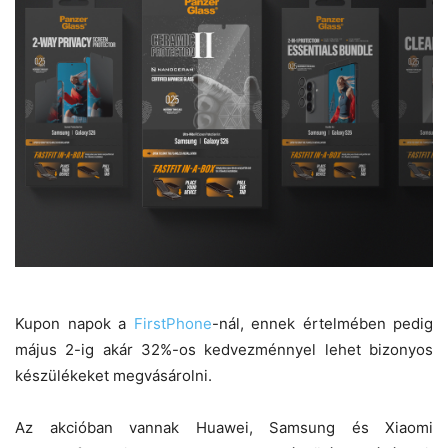
Kupon napok a
FirstPhone
-nál, ennek értelmében pedig
május 2-ig akár 32%-os kedvezménnyel lehet bizonyos
készülékeket megvásárolni.
Az akcióban vannak Huawei, Samsung és Xiaomi