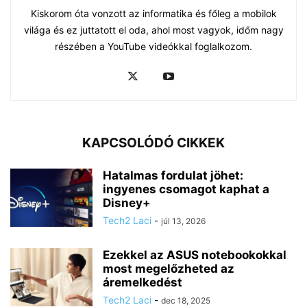
Kiskorom óta vonzott az informatika és főleg a mobilok
világa és ez juttatott el oda, ahol most vagyok, időm nagy
részében a YouTube videókkal foglalkozom.
KAPCSOLÓDÓ CIKKEK
Hatalmas fordulat jöhet:
ingyenes csomagot kaphat a
Disney+
Tech2 Laci
-
júl 13, 2026
Ezekkel az ASUS notebookokkal
most megelőzheted az
áremelkedést
Tech2 Laci
-
dec 18, 2025