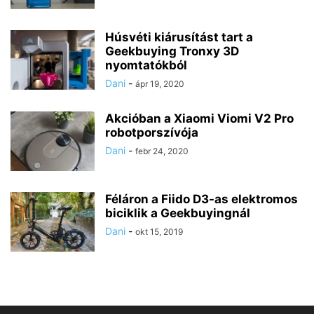
Húsvéti kiárusítást tart a
Geekbuying Tronxy 3D
nyomtatókból
Dani
-
ápr 19, 2020
Akcióban a Xiaomi Viomi V2 Pro
robotporszívója
Dani
-
febr 24, 2020
Féláron a Fiido D3-as elektromos
biciklik a Geekbuyingnál
Dani
-
okt 15, 2019