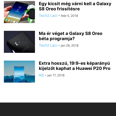
Egy kicsit még várni kell a Galaxy
S8 Oreo frissítésre
Tech2 Laci
-
febr 5, 2018
Ma ér véget a Galaxy S8 Oreo
béta programja?
Tech2 Laci
-
jan 26, 2018
Extra hosszú, 19:9-es képarányú
kijelzőt kaphat a Huawei P20 Pro
Ildi
-
jan 17, 2018