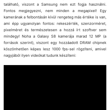
található, viszont a Samsung nem ezt fogja használni.
Fontos megjegyezni, nem minden a megapixel! Egy
kamerának a felbontásán kívül rengeteg más értéke is van,
ami épp ugyanolyan fontos: rekeszérték, szenzorméret,
pixelméret és természetesen a hozzá írt szoftver sem
mindegy! Noha a Galaxy S8 kamerája marad 12 MP (a
források szerint), viszont egy hozzáadott DRAM chipnek
köszönhetően képes lesz 1000 fps-sel rögzíteni, amivel
nagyjából ilyen videókat tudunk készíteni: