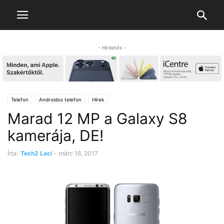
- Hirdetés -
Telefon
Androidos telefon
Hírek
Marad 12 MP a Galaxy S8
kamerája, DE!
Írta:
Tech2 Laci
-
márc 16, 2017