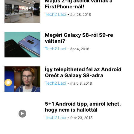
Május 2-ig akciók várnak a
FirstPhone-nál!
Tech2 Laci
-
ápr 28, 2018
Megéri Galaxy S8-ról S9-re
váltani?
Tech2 Laci
-
ápr 4, 2018
Így telepítheted fel az Android
Oreót a Galaxy S8-adra
Tech2 Laci
-
márc 8, 2018
5+1 Android tipp, amiről lehet,
hogy nem is hallottál
Tech2 Laci
-
febr 23, 2018