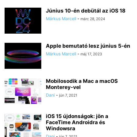
Június 10-én debütál az iOS 18
Márkus Marcell
-
márc 28, 2024
Apple bemutató lesz június 5-én
Márkus Marcell
-
máj 17, 2023
Mobilosodik a Mac a macOS
Monterey-vel
Dani
-
jún 7, 2021
iOS 15 újdonságok: jön a
FaceTime Androidra és
Windowsra
Dani
-
jún 7, 2021