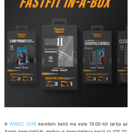
A
WWDC 2016
keretein belül ma este 19.00-tól tartja az
Apple bemutatóját, amikor is bemutatásra kerül az iOS 10,