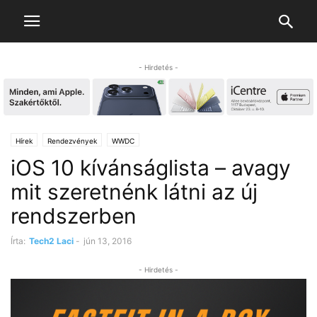
- Hirdetés -
Hírek
Rendezvények
WWDC
iOS 10 kívánságlista – avagy
mit szeretnénk látni az új
rendszerben
Írta:
Tech2 Laci
-
jún 13, 2016
- Hirdetés -