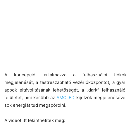
A koncepció tartalmazza a felhasználói fiókok
megjelenését, a testreszabható vezérlőközpontot, a gyári
appok eltávolításának lehetőségét, a „dark” felhasználói
felületet, ami később az
AMOLED
kijelzők megjelenésével
sok energiát tud megspórolni.
A videót itt tekinthetitek meg: